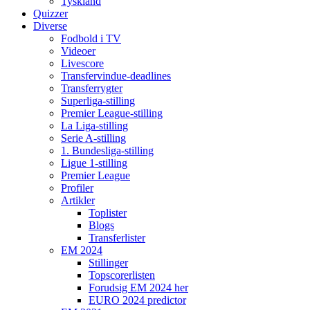
Tyskland
Quizzer
Diverse
Fodbold i TV
Videoer
Livescore
Transfervindue-deadlines
Transferrygter
Superliga-stilling
Premier League-stilling
La Liga-stilling
Serie A-stilling
1. Bundesliga-stilling
Ligue 1-stilling
Premier League
Profiler
Artikler
Toplister
Blogs
Transferlister
EM 2024
Stillinger
Topscorerlisten
Forudsig EM 2024 her
EURO 2024 predictor