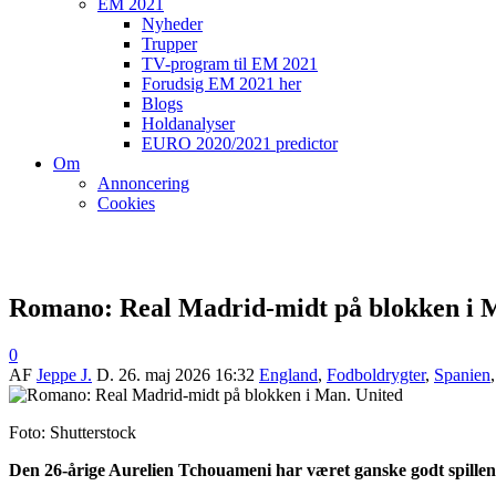
EM 2021
Nyheder
Trupper
TV-program til EM 2021
Forudsig EM 2021 her
Blogs
Holdanalyser
EURO 2020/2021 predictor
Om
Annoncering
Cookies
Romano: Real Madrid-midt på blokken i 
0
AF
Jeppe J.
D.
26. maj 2026 16:32
England
,
Fodboldrygter
,
Spanien
Foto: Shutterstock
Den 26-årige Aurelien Tchouameni
har været ganske godt spille