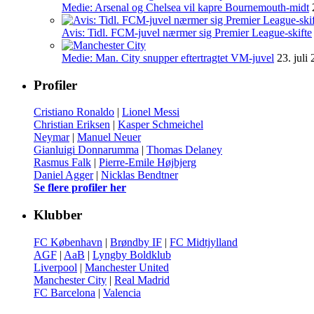
Medie: Arsenal og Chelsea vil kapre Bournemouth-midt
Avis: Tidl. FCM-juvel nærmer sig Premier League-skifte
Medie: Man. City snupper eftertragtet VM-juvel
23. juli
Profiler
Cristiano Ronaldo
|
Lionel Messi
Christian Eriksen
|
Kasper Schmeichel
Neymar
|
Manuel Neuer
Gianluigi Donnarumma
|
Thomas Delaney
Rasmus Falk
|
Pierre-Emile Højbjerg
Daniel Agger
|
Nicklas Bendtner
Se flere profiler her
Klubber
FC København
|
Brøndby IF
|
FC Midtjylland
AGF
|
AaB
|
Lyngby Boldklub
Liverpool
|
Manchester United
Manchester City
|
Real Madrid
FC Barcelona
|
Valencia