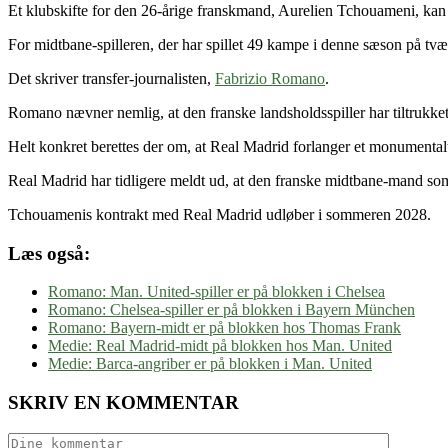
Et klubskifte for den 26-årige franskmand, Aurelien Tchouameni, kan
For midtbane-spilleren, der har spillet 49 kampe i denne sæson på tværs
Det skriver transfer-journalisten,
Fabrizio Romano
.
Romano nævner nemlig, at den franske landsholdsspiller har tiltrukket
Helt konkret berettes der om, at Real Madrid forlanger et monumentalt 
Real Madrid har tidligere meldt ud, at den franske midtbane-mand som 
Tchouamenis kontrakt med Real Madrid udløber i sommeren 2028.
Læs også:
Romano: Man. United-spiller er på blokken i Chelsea
Romano: Chelsea-spiller er på blokken i Bayern München
Romano: Bayern-midt er på blokken hos Thomas Frank
Medie: Real Madrid-midt på blokken hos Man. United
Medie: Barca-angriber er på blokken i Man. United
SKRIV EN KOMMENTAR