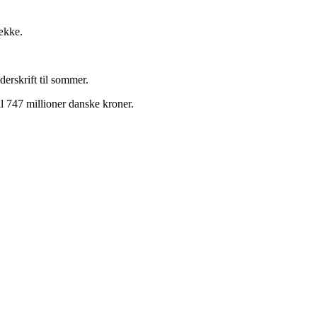
række.
erskrift til sommer.
il 747 millioner danske kroner.