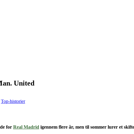
Man. United
,
Top-historier
nde for
Real Madrid
igennem flere år
, men til sommer lurer et skift