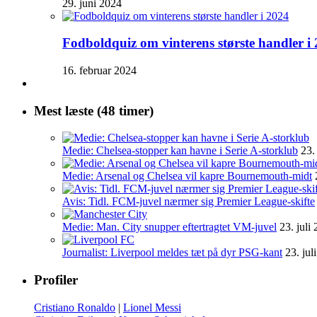
29. juni 2024
Fodboldquiz om vinterens største handler i
16. februar 2024
Mest læste (48 timer)
Medie: Chelsea-stopper kan havne i Serie A-storklub
23.
Medie: Arsenal og Chelsea vil kapre Bournemouth-midt
Avis: Tidl. FCM-juvel nærmer sig Premier League-skifte
Medie: Man. City snupper eftertragtet VM-juvel
23. juli
Journalist: Liverpool meldes tæt på dyr PSG-kant
23. jul
Profiler
Cristiano Ronaldo
|
Lionel Messi