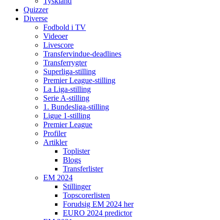
Tyskland
Quizzer
Diverse
Fodbold i TV
Videoer
Livescore
Transfervindue-deadlines
Transferrygter
Superliga-stilling
Premier League-stilling
La Liga-stilling
Serie A-stilling
1. Bundesliga-stilling
Ligue 1-stilling
Premier League
Profiler
Artikler
Toplister
Blogs
Transferlister
EM 2024
Stillinger
Topscorerlisten
Forudsig EM 2024 her
EURO 2024 predictor