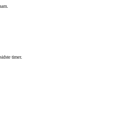
 ham.
idste timer.