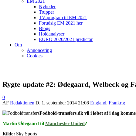
EM 2021
Nyheder
Trupper
TV-program til EM 2021
Forudsig EM 2021 her
Blogs
Holdanalyser
EURO 2020/2021 predictor
Om
Annoncering
Cookies
Rygte-update #2: Ødegaard, Welbeck og F
0
AF
Redaktionen
D.
1. september 2014 21:08
England
,
Frankrig
Fodbold-transfers.dk vil i løbet af i dag komm
Martin Ødegaard til
Manchester United
?
Kilde:
Sky Sports