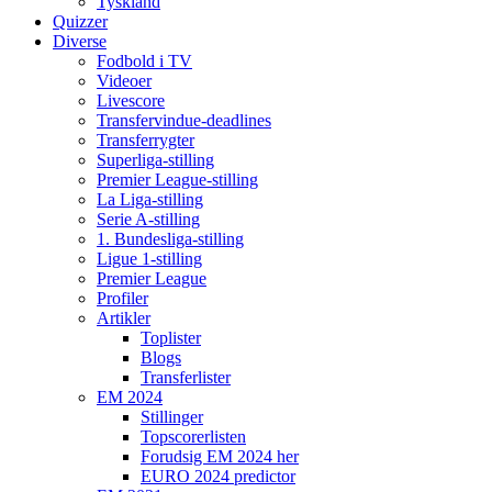
Tyskland
Quizzer
Diverse
Fodbold i TV
Videoer
Livescore
Transfervindue-deadlines
Transferrygter
Superliga-stilling
Premier League-stilling
La Liga-stilling
Serie A-stilling
1. Bundesliga-stilling
Ligue 1-stilling
Premier League
Profiler
Artikler
Toplister
Blogs
Transferlister
EM 2024
Stillinger
Topscorerlisten
Forudsig EM 2024 her
EURO 2024 predictor