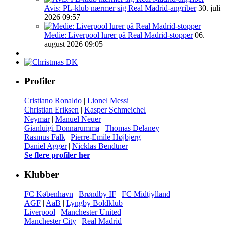
Avis: PL-klub nærmer sig Real Madrid-angriber
30. juli
2026 09:57
Medie: Liverpool lurer på Real Madrid-stopper
06.
august 2026 09:05
Profiler
Cristiano Ronaldo
|
Lionel Messi
Christian Eriksen
|
Kasper Schmeichel
Neymar
|
Manuel Neuer
Gianluigi Donnarumma
|
Thomas Delaney
Rasmus Falk
|
Pierre-Emile Højbjerg
Daniel Agger
|
Nicklas Bendtner
Se flere profiler her
Klubber
FC København
|
Brøndby IF
|
FC Midtjylland
AGF
|
AaB
|
Lyngby Boldklub
Liverpool
|
Manchester United
Manchester City
|
Real Madrid