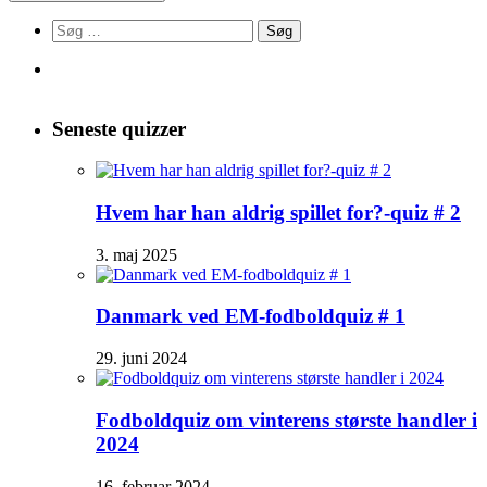
Søg
efter:
Seneste quizzer
Hvem har han aldrig spillet for?-quiz # 2
3. maj 2025
Danmark ved EM-fodboldquiz # 1
29. juni 2024
Fodboldquiz om vinterens største handler i
2024
16. februar 2024