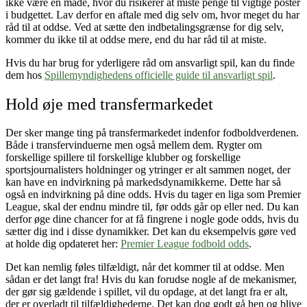
ikke være en måde, hvor du risikerer at miste penge til vigtige poster
i budgettet. Lav derfor en aftale med dig selv om, hvor meget du har
råd til at oddse. Ved at sætte den indbetalingsgrænse for dig selv,
kommer du ikke til at oddse mere, end du har råd til at miste.
Hvis du har brug for yderligere råd om ansvarligt spil, kan du finde
dem hos
Spillemyndighedens officielle guide til ansvarligt spil
.
Hold øje med transfermarkedet
Der sker mange ting på transfermarkedet indenfor fodboldverdenen.
Både i transfervinduerne men også mellem dem. Rygter om
forskellige spillere til forskellige klubber og forskellige
sportsjournalisters holdninger og ytringer er alt sammen noget, der
kan have en indvirkning på markedsdynamikkerne. Dette har så
også en indvirkning på dine odds. Hvis du tager en liga som Premier
League, skal der endnu mindre til, før odds går op eller ned. Du kan
derfor øge dine chancer for at få fingrene i nogle gode odds, hvis du
sætter dig ind i disse dynamikker. Det kan du eksempelvis gøre ved
at holde dig opdateret her:
Premier League fodbold odds
.
Det kan nemlig føles tilfældigt, når det kommer til at oddse. Men
sådan er det langt fra! Hvis du kan forudse nogle af de mekanismer,
der gør sig gældende i spillet, vil du opdage, at det langt fra er alt,
der er overladt til tilfældighederne. Det kan dog godt gå hen og blive