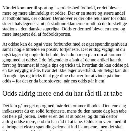
Når det kommer til sport og i særdeleshed fodbold, er det blevet
mere og mere almindeligt at oddse. Der er en større og større andel
af fodboldfans, der oddser. Derudover er der ofte reklamer for odds-
sider i halvlegene samt på stadionreklamerne rundt på de forskellige
stadions i den danske superliga. Odds er dermed blevet en mere og
mere integreret del af fodboldsporten.
At oddse kan da også være forbundet med et øget spændingsniveau
samt i nogle tilfælde en positiv fortjeneste. Det er dog vigtigt, at du
også tager dig nogle forbehold, hvis du har en plan om at komme i
gang med at oddse. I de følgende to afsnit af denne artikel kan du
først og fremmest få nogle tips og tricks til, hvordan du kan oddse på
en bæredygtig måde, hvor det ikke tager overhånd. Slutteligt kan du
få nogle tips og tricks til at øge dine chancer for at vinde på dine
odds – for det er da bare sjovere, når ens odds går hjem!
Odds aldrig mere end du har råd til at tabe
Det kan gå meget op og ned, når det kommer til odds. Den ene dag
indkasserer du en solid fortjeneste, mens du den næste dag kan tabe
det hele på jorden. Dette er en del af at oddse, og du må derfor
aldrig oddse mere, end du har råd til at tabe. Odds kan være med til
at bringe et ekstra spændingselement ind i kampene, men det skal