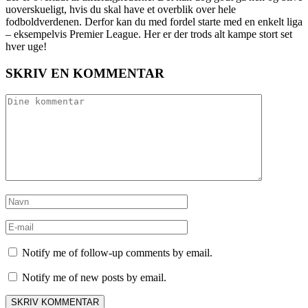
uoverskueligt, hvis du skal have et overblik over hele
fodboldverdenen. Derfor kan du med fordel starte med en enkelt liga
– eksempelvis Premier League. Her er der trods alt kampe stort set
hver uge!
SKRIV EN KOMMENTAR
Notify me of follow-up comments by email.
Notify me of new posts by email.