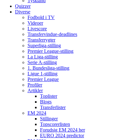
Tyskland
Quizzer
Diverse
Fodbold i TV
Videoer
Livescore
Transfervindue-deadlines
Transferrygter
Superliga-stilling
Premier League-stilling
La Liga-stilling
Serie A-stilling
1. Bundesliga-stilling
Ligue 1-stilling
Premier League
Profiler
Artikler
Toplister
Blogs
Transferlister
EM 2024
Stillinger
Topscorerlisten
Forudsig EM 2024 her
EURO 2024 predictor