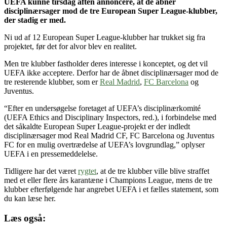
UEFA kunne tirsdag aften annoncere, at de åbner
disciplinærsager mod de tre European Super League-klubber,
der stadig er med.
Ni ud af 12 European Super League-klubber har trukket sig fra
projektet, før det for alvor blev en realitet.
Men tre klubber fastholder deres interesse i konceptet, og det vil
UEFA ikke acceptere. Derfor har de åbnet disciplinærsager mod de
tre resterende klubber, som er
Real Madrid
,
FC Barcelona
og
Juventus.
“Efter en undersøgelse foretaget af UEFA’s disciplinærkomité
(UEFA Ethics and Disciplinary Inspectors, red.), i forbindelse med
det såkaldte European Super League-projekt er der indledt
disciplinærsager mod Real Madrid CF, FC Barcelona og Juventus
FC for en mulig overtrædelse af UEFA’s lovgrundlag,” oplyser
UEFA i en pressemeddelelse.
Tidligere har det været
rygtet
, at de tre klubber ville blive straffet
med et eller flere års karantæne i Champions League, mens de tre
klubber efterfølgende har angrebet UEFA i et fælles statement, som
du kan læse her.
Læs også: