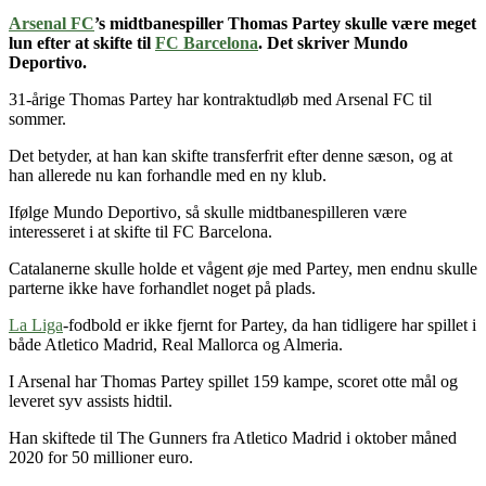
Arsenal FC
’s midtbanespiller Thomas Partey skulle være meget
lun efter at skifte til
FC Barcelona
. Det skriver Mundo
Deportivo.
31-årige Thomas Partey har kontraktudløb med Arsenal FC til
sommer.
Det betyder, at han kan skifte transferfrit efter denne sæson, og at
han allerede nu kan forhandle med en ny klub.
Ifølge Mundo Deportivo, så skulle midtbanespilleren være
interesseret i at skifte til FC Barcelona.
Catalanerne skulle holde et vågent øje med Partey, men endnu skulle
parterne ikke have forhandlet noget på plads.
La Liga
-fodbold er ikke fjernt for Partey, da han tidligere har spillet i
både Atletico Madrid, Real Mallorca og Almeria.
I Arsenal har Thomas Partey spillet 159 kampe, scoret otte mål og
leveret syv assists hidtil.
Han skiftede til The Gunners fra Atletico Madrid i oktober måned
2020 for 50 millioner euro.