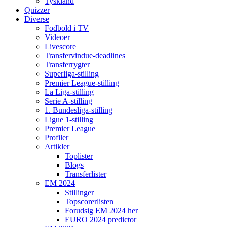
Tyskland
Quizzer
Diverse
Fodbold i TV
Videoer
Livescore
Transfervindue-deadlines
Transferrygter
Superliga-stilling
Premier League-stilling
La Liga-stilling
Serie A-stilling
1. Bundesliga-stilling
Ligue 1-stilling
Premier League
Profiler
Artikler
Toplister
Blogs
Transferlister
EM 2024
Stillinger
Topscorerlisten
Forudsig EM 2024 her
EURO 2024 predictor