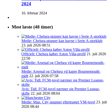
2024
16. februar 2024
Mest læste (48 timer)
Medie: Chelsea-stopper kan havne i Serie A-storklub
23. juli 2026 08:51
Officielt: Chelsea køber Aston Villa-profil
21. juli 2026
22:50
Medie: Arsenal og Chelsea vil kapre Bournemouth-
midt
22. juli 2026 07:58
Avis: Tidl. FCM-juvel nærmer sig Premier League-
skifte
22. juli 2026 08:04
Medie: Man. City snupper eftertragtet VM-juvel
23. juli
2026 08:44