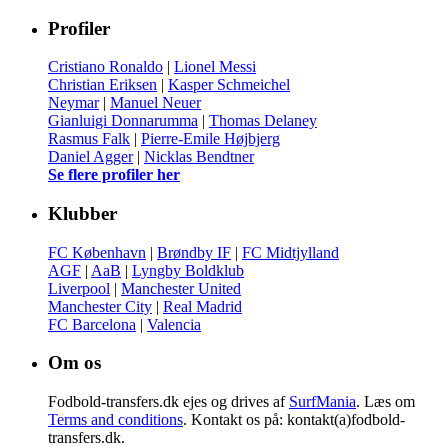
Profiler
Cristiano Ronaldo
|
Lionel Messi
Christian Eriksen
|
Kasper Schmeichel
Neymar
|
Manuel Neuer
Gianluigi Donnarumma
|
Thomas Delaney
Rasmus Falk
|
Pierre-Emile Højbjerg
Daniel Agger
|
Nicklas Bendtner
Se flere profiler her
Klubber
FC København
|
Brøndby IF
|
FC Midtjylland
AGF
|
AaB
|
Lyngby Boldklub
Liverpool
|
Manchester United
Manchester City
|
Real Madrid
FC Barcelona
|
Valencia
Om os
Fodbold-transfers.dk ejes og drives af
SurfMania
. Læs om
Terms and conditions
. Kontakt os på: kontakt(a)fodbold-
transfers.dk.