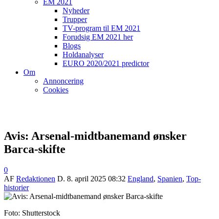
EM 2021
Nyheder
Trupper
TV-program til EM 2021
Forudsig EM 2021 her
Blogs
Holdanalyser
EURO 2020/2021 predictor
Om
Annoncering
Cookies
Avis: Arsenal-midtbanemand ønsker
Barca-skifte
0
AF
Redaktionen
D.
8. april 2025 08:32
England
,
Spanien
,
Top-
historier
Foto: Shutterstock