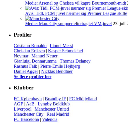
Medie: Arsenal og Chelsea vil kapre Bournemouth-midt
Avis: Tidl. FCM-juvel nærmer sig Premier League-skifte
Medie: Man. City snupper eftertragtet VM-juvel
23. juli
Profiler
Cristiano Ronaldo
|
Lionel Messi
Christian Eriksen
|
Kasper Schmeichel
Neymar
|
Manuel Neuer
Gianluigi Donnarumma
|
Thomas Delaney
Rasmus Falk
|
Pierre-Emile Højbjerg
Daniel Agger
|
Nicklas Bendtner
Se flere profiler her
Klubber
FC København
|
Brøndby IF
|
FC Midtjylland
AGF
|
AaB
|
Lyngby Boldklub
Liverpool
|
Manchester United
Manchester City
|
Real Madrid
FC Barcelona
|
Valencia