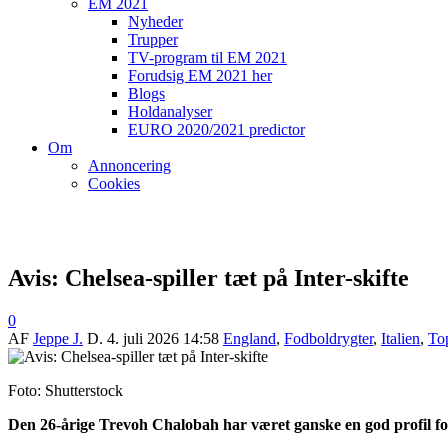
EM 2021
Nyheder
Trupper
TV-program til EM 2021
Forudsig EM 2021 her
Blogs
Holdanalyser
EURO 2020/2021 predictor
Om
Annoncering
Cookies
Avis: Chelsea-spiller tæt på Inter-skifte
0
AF
Jeppe J.
D.
4. juli 2026 14:58
England
,
Fodboldrygter
,
Italien
,
Top
Foto: Shutterstock
Den 26-årige Trevoh Chalobah
har været ganske en god profil f