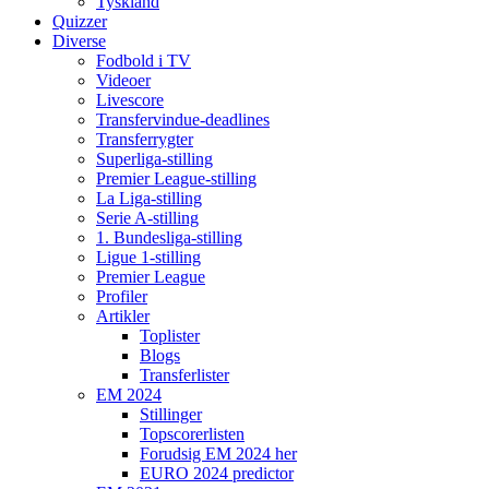
Tyskland
Quizzer
Diverse
Fodbold i TV
Videoer
Livescore
Transfervindue-deadlines
Transferrygter
Superliga-stilling
Premier League-stilling
La Liga-stilling
Serie A-stilling
1. Bundesliga-stilling
Ligue 1-stilling
Premier League
Profiler
Artikler
Toplister
Blogs
Transferlister
EM 2024
Stillinger
Topscorerlisten
Forudsig EM 2024 her
EURO 2024 predictor