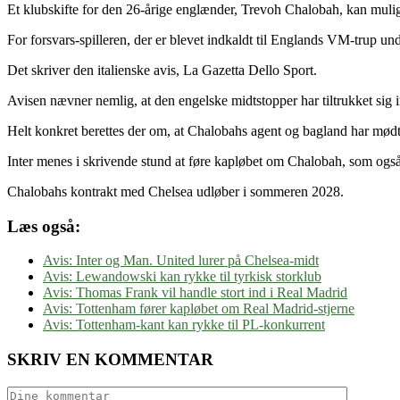
Et klubskifte for den 26-årige englænder, Trevoh Chalobah, kan mulig
For forsvars-spilleren, der er blevet indkaldt til Englands VM-trup unde
Det skriver den italienske avis, La Gazetta Dello Sport.
Avisen nævner nemlig, at den engelske midtstopper har tiltrukket sig i
Helt konkret berettes der om, at Chalobahs agent og bagland har mødtes 
Inter menes i skrivende stund at føre kapløbet om Chalobah, som ogs
Chalobahs kontrakt med Chelsea udløber i sommeren 2028.
Læs også:
Avis: Inter og Man. United lurer på Chelsea-midt
Avis: Lewandowski kan rykke til tyrkisk storklub
Avis: Thomas Frank vil handle stort ind i Real Madrid
Avis: Tottenham fører kapløbet om Real Madrid-stjerne
Avis: Tottenham-kant kan rykke til PL-konkurrent
SKRIV EN KOMMENTAR