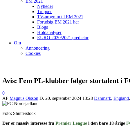
EM 2021
Nyheder
Trupper
TV-program til EM 2021
Forudsig EM 2021 her
Blogs
Holdanalyser
EURO 2020/2021 predictor
Om
Annoncering
Cookies
Avis: Fem PL-klubber følger stortalent i 
0
AF
Magnus Olsson
D.
20. september 2024 13:28
Danmark
,
England
Foto: Shutterstock
Der er massiv interesse fra
Premier League
i den bare 18-årige
F