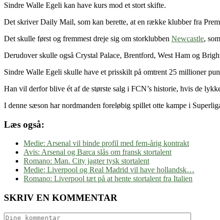
Sindre Walle Egeli kan have kurs mod et stort skifte.
Det skriver Daily Mail, som kan berette, at en række klubber fra Pr
Det skulle først og fremmest dreje sig om storklubben
Newcastle
, som
Derudover skulle også Crystal Palace, Brentford, West Ham og Brighto
Sindre Walle Egeli skulle have et prisskilt på omtrent 25 millioner pun
Han vil derfor blive ét af de største salg i FCN’s historie, hvis de lykk
I denne sæson har nordmanden foreløbig spillet otte kampe i Superligaen
Læs også:
Medie: Arsenal vil binde profil med fem-årig kontrakt
Avis: Arsenal og Barca slås om fransk stortalent
Romano: Man. City jagter tysk stortalent
Medie: Liverpool og Real Madrid vil have hollandsk…
Romano: Liverpool tæt på at hente stortalent fra Italien
SKRIV EN KOMMENTAR