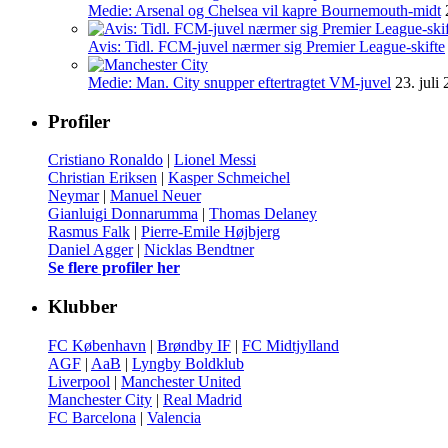
Medie: Arsenal og Chelsea vil kapre Bournemouth-midt
Avis: Tidl. FCM-juvel nærmer sig Premier League-skifte
Medie: Man. City snupper eftertragtet VM-juvel
23. juli
Profiler
Cristiano Ronaldo
|
Lionel Messi
Christian Eriksen
|
Kasper Schmeichel
Neymar
|
Manuel Neuer
Gianluigi Donnarumma
|
Thomas Delaney
Rasmus Falk
|
Pierre-Emile Højbjerg
Daniel Agger
|
Nicklas Bendtner
Se flere profiler her
Klubber
FC København
|
Brøndby IF
|
FC Midtjylland
AGF
|
AaB
|
Lyngby Boldklub
Liverpool
|
Manchester United
Manchester City
|
Real Madrid
FC Barcelona
|
Valencia