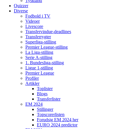
Tyskland
Quizzer
Diverse
Fodbold i TV
Videoer
Livescore
Transfervindue-deadlines
Transferrygter
Superliga-stilling
Premier League-stilling
La Liga-stilling
Serie A-stilling
1. Bundesliga-stilling
Ligue 1-stilling
Premier League
Profiler
Artikler
Toplister
Blogs
Transferlister
EM 2024
Stillinger
Topscorerlisten
Forudsig EM 2024 her
EURO 2024 predictor