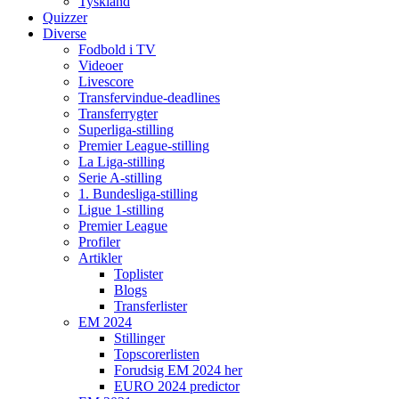
Tyskland
Quizzer
Diverse
Fodbold i TV
Videoer
Livescore
Transfervindue-deadlines
Transferrygter
Superliga-stilling
Premier League-stilling
La Liga-stilling
Serie A-stilling
1. Bundesliga-stilling
Ligue 1-stilling
Premier League
Profiler
Artikler
Toplister
Blogs
Transferlister
EM 2024
Stillinger
Topscorerlisten
Forudsig EM 2024 her
EURO 2024 predictor