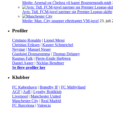
Medie: Arsenal og Chelsea vil kapre Bournemouth-midt
Avis: Tidl. FCM-juvel nærmer sig Premier League-skifte
Medie: Man. City snupper eftertragtet VM-juvel
23. juli
Profiler
Cristiano Ronaldo
|
Lionel Messi
Christian Eriksen
|
Kasper Schmeichel
Neymar
|
Manuel Neuer
Gianluigi Donnarumma
|
Thomas Delaney
Rasmus Falk
|
Pierre-Emile Højbjerg
Daniel Agger
|
Nicklas Bendtner
Se flere profiler her
Klubber
FC København
|
Brøndby IF
|
FC Midtjylland
AGF
|
AaB
|
Lyngby Boldklub
Liverpool
|
Manchester United
Manchester City
|
Real Madrid
FC Barcelona
|
Valencia