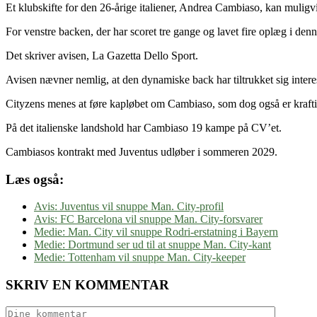
Et klubskifte for den 26-årige italiener, Andrea Cambiaso, kan muligv
For venstre backen, der har scoret tre gange og lavet fire oplæg i denne
Det skriver avisen, La Gazetta Dello Sport.
Avisen nævner nemlig, at den dynamiske back har tiltrukket sig inter
Cityzens menes at føre kapløbet om Cambiaso, som dog også er kraft
På det italienske landshold har Cambiaso 19 kampe på CV’et.
Cambiasos kontrakt med Juventus udløber i sommeren 2029.
Læs også:
Avis: Juventus vil snuppe Man. City-profil
Avis: FC Barcelona vil snuppe Man. City-forsvarer
Medie: Man. City vil snuppe Rodri-erstatning i Bayern
Medie: Dortmund ser ud til at snuppe Man. City-kant
Medie: Tottenham vil snuppe Man. City-keeper
SKRIV EN KOMMENTAR