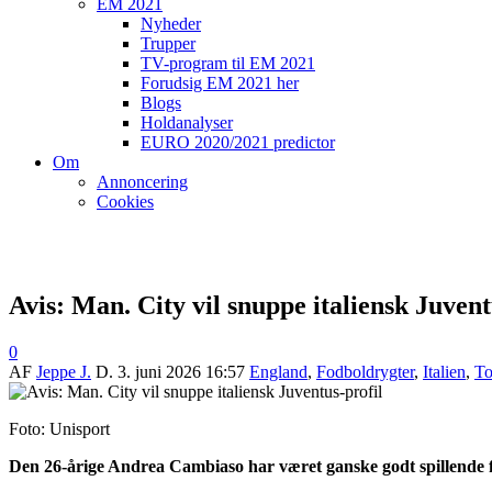
EM 2021
Nyheder
Trupper
TV-program til EM 2021
Forudsig EM 2021 her
Blogs
Holdanalyser
EURO 2020/2021 predictor
Om
Annoncering
Cookies
Avis: Man. City vil snuppe italiensk Juvent
0
AF
Jeppe J.
D.
3. juni 2026 16:57
England
,
Fodboldrygter
,
Italien
,
To
Foto: Unisport
Den 26-årige Andrea Cambiaso
har været ganske godt spillende 