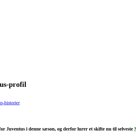
us-profil
p-historier
for
Juventus i denne sæson
, og derfor lurer et skifte nu til
selveste