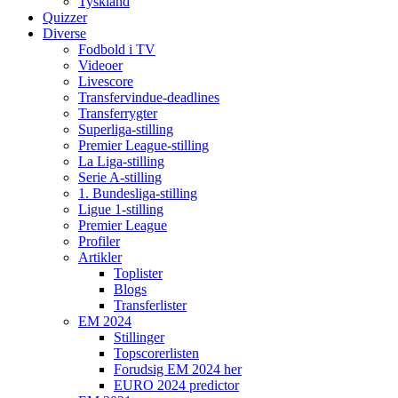
Tyskland
Quizzer
Diverse
Fodbold i TV
Videoer
Livescore
Transfervindue-deadlines
Transferrygter
Superliga-stilling
Premier League-stilling
La Liga-stilling
Serie A-stilling
1. Bundesliga-stilling
Ligue 1-stilling
Premier League
Profiler
Artikler
Toplister
Blogs
Transferlister
EM 2024
Stillinger
Topscorerlisten
Forudsig EM 2024 her
EURO 2024 predictor