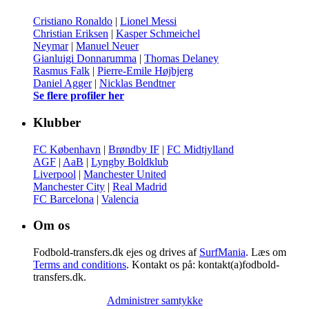
Cristiano Ronaldo
|
Lionel Messi
Christian Eriksen
|
Kasper Schmeichel
Neymar
|
Manuel Neuer
Gianluigi Donnarumma
|
Thomas Delaney
Rasmus Falk
|
Pierre-Emile Højbjerg
Daniel Agger
|
Nicklas Bendtner
Se flere profiler her
Klubber
FC København
|
Brøndby IF
|
FC Midtjylland
AGF
|
AaB
|
Lyngby Boldklub
Liverpool
|
Manchester United
Manchester City
|
Real Madrid
FC Barcelona
|
Valencia
Om os
Fodbold-transfers.dk ejes og drives af
SurfMania
. Læs om
Terms and conditions
. Kontakt os på: kontakt(a)fodbold-
transfers.dk.
Administrer samtykke