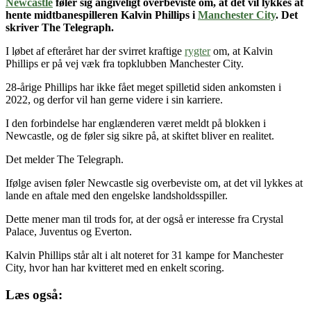
Newcastle
føler sig angiveligt overbeviste om, at det vil lykkes at
hente midtbanespilleren Kalvin Phillips i
Manchester City
. Det
skriver The Telegraph.
I løbet af efteråret har der svirret kraftige
rygter
om, at Kalvin
Phillips er på vej væk fra topklubben Manchester City.
28-årige Phillips har ikke fået meget spilletid siden ankomsten i
2022, og derfor vil han gerne videre i sin karriere.
I den forbindelse har englænderen været meldt på blokken i
Newcastle, og de føler sig sikre på, at skiftet bliver en realitet.
Det melder The Telegraph.
Ifølge avisen føler Newcastle sig overbeviste om, at det vil lykkes at
lande en aftale med den engelske landsholdsspiller.
Dette mener man til trods for, at der også er interesse fra Crystal
Palace, Juventus og Everton.
Kalvin Phillips står alt i alt noteret for 31 kampe for Manchester
City, hvor han har kvitteret med en enkelt scoring.
Læs også: