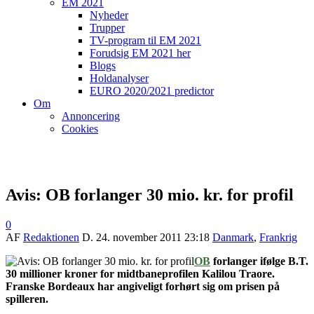
EM 2021
Nyheder
Trupper
TV-program til EM 2021
Forudsig EM 2021 her
Blogs
Holdanalyser
EURO 2020/2021 predictor
Om
Annoncering
Cookies
Avis: OB forlanger 30 mio. kr. for profil
0
AF
Redaktionen
D.
24. november 2011 23:18
Danmark
,
Frankrig
OB
forlanger ifølge B.T.
30 millioner kroner for midtbaneprofilen Kalilou Traore.
Franske Bordeaux har angiveligt forhørt sig om prisen på
spilleren.