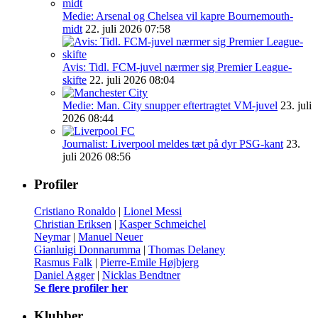
Medie: Arsenal og Chelsea vil kapre Bournemouth-
midt
22. juli 2026 07:58
Avis: Tidl. FCM-juvel nærmer sig Premier League-
skifte
22. juli 2026 08:04
Medie: Man. City snupper eftertragtet VM-juvel
23. juli
2026 08:44
Journalist: Liverpool meldes tæt på dyr PSG-kant
23.
juli 2026 08:56
Profiler
Cristiano Ronaldo
|
Lionel Messi
Christian Eriksen
|
Kasper Schmeichel
Neymar
|
Manuel Neuer
Gianluigi Donnarumma
|
Thomas Delaney
Rasmus Falk
|
Pierre-Emile Højbjerg
Daniel Agger
|
Nicklas Bendtner
Se flere profiler her
Klubber