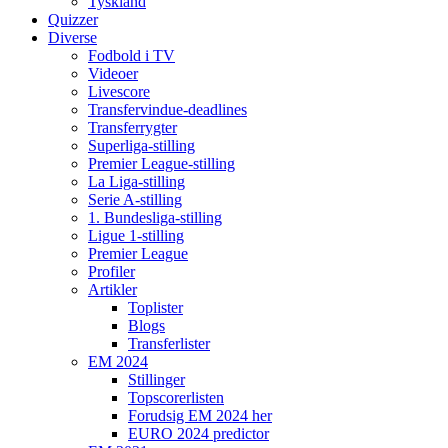
Tyskland
Quizzer
Diverse
Fodbold i TV
Videoer
Livescore
Transfervindue-deadlines
Transferrygter
Superliga-stilling
Premier League-stilling
La Liga-stilling
Serie A-stilling
1. Bundesliga-stilling
Ligue 1-stilling
Premier League
Profiler
Artikler
Toplister
Blogs
Transferlister
EM 2024
Stillinger
Topscorerlisten
Forudsig EM 2024 her
EURO 2024 predictor