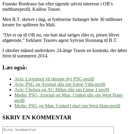
Franske Bordeaux har efter sigende udvist interesse i OB’s
midtbaneprofil, Kalilou Traore.
Men B.T. skriver i dag, at fynboerne forlanger hele 30 millioner
kroner for spilleren fra Mali.
“Det er op til OB nu, om han skal sælges eller ej, prisen bliver
afgørende,” forklarer Traores agent Sylvian Honnang til B.T.
I oktober måned underskrev 24-årige Traore en kontrakt, der løber
frem til sommeren 2014.
Læs også:
Avis: Liverpool vil shoppe dyr PSG-profil
Avis: PSG og Arsenal slås om Aston Villa-profil
Avis: Chelsea og AC Milan slås om Ligue 1-profil
Medie: PSG, Arsenal og Man. United slås om West Ham-
profil
Medie: PSG og Man. United i duel om West Ham-profil
SKRIV EN KOMMENTAR