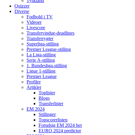
Tyskland
Quizzer
Diverse
Fodbold i TV
Videoer
Livescore
Transfervindue-deadlines
Transferrygter
Superliga-stilling
Premier League-stilling
La Liga-stilling
Serie A-stilling
1. Bundesliga-stilling
Ligue 1-stilling
Premier League
Profiler
Artikler
Toplister
Blogs
Transferlister
EM 2024
Stillinger
Topscorerlisten
Forudsig EM 2024 her
EURO 2024 predictor