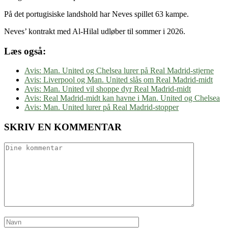
På det portugisiske landshold har Neves spillet 63 kampe.
Neves’ kontrakt med Al-Hilal udløber til sommer i 2026.
Læs også:
Avis: Man. United og Chelsea lurer på Real Madrid-stjerne
Avis: Liverpool og Man. United slås om Real Madrid-midt
Avis: Man. United vil shoppe dyr Real Madrid-midt
Avis: Real Madrid-midt kan havne i Man. United og Chelsea
Avis: Man. United lurer på Real Madrid-stopper
SKRIV EN KOMMENTAR