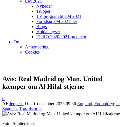
EM 2021
Nyheder
Trupper
TV-program til EM 2021
Forudsig EM 2021 her
Blogs
Holdanalyser
EURO 2020/2021 predictor
Om
Annoncering
Cookies
Avis: Real Madrid og Man. United
kæmper om Al Hilal-stjerne
0
AF
Jeppe J.
D.
20. december 2025 09:56
England
,
Fodboldrygter
,
Spanien
,
Top-historier
Foto: Shutterstock