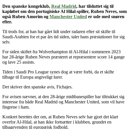
Den spanske kongeklub,
Real Madrid
,
har tilsluttet sig til
kapløbet om den portugisiske Al Hilal-spiller, Ruben Neves, som
også Ruben Amorim og
Manchester United
er ude med snøren
efter.
Til trods for, at han har gået lidt under radaren efter sit skifte til
Saudi-Arabien for et par års tid siden, taler hans præstationer for sig
selv.
For siden skiftet fra Wolverhampton til Al-Hilal i sommeren 2023
har 28-årige Ruben Neves præsteret at repræsentere score 14 gange
og lave 25 assists.
Tiden i Saudi Pro League synes dog at være forbi, da et skifte
tilbage til Europa angiveligt lurer.
Det skriver den spanske avis, Fichajes.
For avisen nævner, at den 28-årige midtbanespiller har tiltrukket sig
interesse fra både Real Madrid og Manchester United, som vil have
fingrene i ham.
Konkret berettes der om, at Ruben Neves selv har gjort det klart
overfor Al-Hilal, at han ikke fortsætter i klubben, grundet en
tilbagevenden til europæisk fodbold.