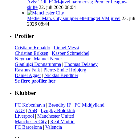
Avis: Tidl. FCM-juvel nærmer sig Premier League-
skifte
22. juli 2026 08:04
Medie: Man. City snupper eftertragtet VM-juvel
23. juli
2026 08:44
Profiler
Cristiano Ronaldo
|
Lionel Messi
Christian Eriksen
|
Kasper Schmeichel
Neymar
|
Manuel Neuer
Gianluigi Donnarumma
|
Thomas Delaney
Rasmus Falk
|
Pierre-Emile Højbjerg
Daniel Agger
|
Nicklas Bendtner
Se flere profiler her
Klubber
FC København
|
Brøndby IF
|
FC Midtjylland
AGF
|
AaB
|
Lyngby Boldklub
Liverpool
|
Manchester United
Manchester City
|
Real Madrid
FC Barcelona
|
Valencia