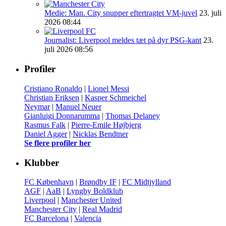
Medie: Man. City snupper eftertragtet VM-juvel
23. juli
2026 08:44
Journalist: Liverpool meldes tæt på dyr PSG-kant
23.
juli 2026 08:56
Profiler
Cristiano Ronaldo
|
Lionel Messi
Christian Eriksen
|
Kasper Schmeichel
Neymar
|
Manuel Neuer
Gianluigi Donnarumma
|
Thomas Delaney
Rasmus Falk
|
Pierre-Emile Højbjerg
Daniel Agger
|
Nicklas Bendtner
Se flere profiler her
Klubber
FC København
|
Brøndby IF
|
FC Midtjylland
AGF
|
AaB
|
Lyngby Boldklub
Liverpool
|
Manchester United
Manchester City
|
Real Madrid
FC Barcelona
|
Valencia