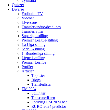
Tyskland
Quizzer
Diverse
Fodbold i TV
Videoer
Livescore
Transfervindue-deadlines
Transferrygter
Superliga-stilling
Premier League-stilling
La Liga-stilling
Serie A-stilling
1. Bundesliga-stilling
Ligue 1-stilling
Premier League
Profiler
Artikler
Toplister
Blogs
Transferlister
EM 2024
Stillinger
Topscorerlisten
Forudsig EM 2024 her
EURO 2024 predictor