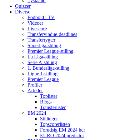
Tyskland
Quizzer
Diverse
Fodbold i TV
Videoer
Livescore
Transfervindue-deadlines
Transferrygter
Superliga-stilling
Premier League-stilling
La Liga-stilling
Serie A-stilling
1. Bundesliga-stilling
Ligue 1-stilling
Premier League
Profiler
Artikler
Toplister
Blogs
Transferlister
EM 2024
Stillinger
Topscorerlisten
Forudsig EM 2024 her
EURO 2024 predictor