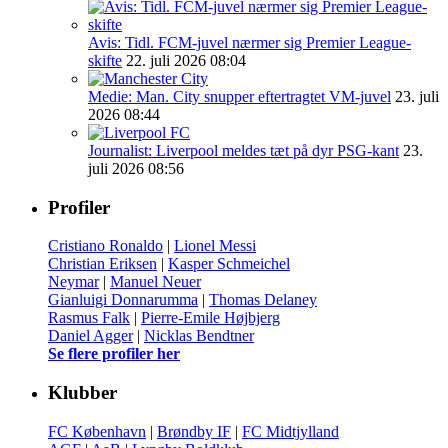
Avis: Tidl. FCM-juvel nærmer sig Premier League-
skifte
22. juli 2026 08:04
Medie: Man. City snupper eftertragtet VM-juvel
23. juli
2026 08:44
Journalist: Liverpool meldes tæt på dyr PSG-kant
23.
juli 2026 08:56
Profiler
Cristiano Ronaldo
|
Lionel Messi
Christian Eriksen
|
Kasper Schmeichel
Neymar
|
Manuel Neuer
Gianluigi Donnarumma
|
Thomas Delaney
Rasmus Falk
|
Pierre-Emile Højbjerg
Daniel Agger
|
Nicklas Bendtner
Se flere profiler her
Klubber
FC København
|
Brøndby IF
|
FC Midtjylland