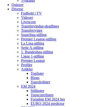
Tyskland
Quizzer
Diverse
Fodbold i TV
Videoer
Livescore
Transfervindue-deadlines
Transferrygter
Superliga-stilling
Premier League-stilling
La Liga-stilling
Serie A-stilling
1. Bundesliga-stilling
Ligue 1-stilling
Premier League
Profiler
Artikler
Toplister
Blogs
Transferlister
EM 2024
Stillinger
Topscorerlisten
Forudsig EM 2024 her
EURO 2024 predictor