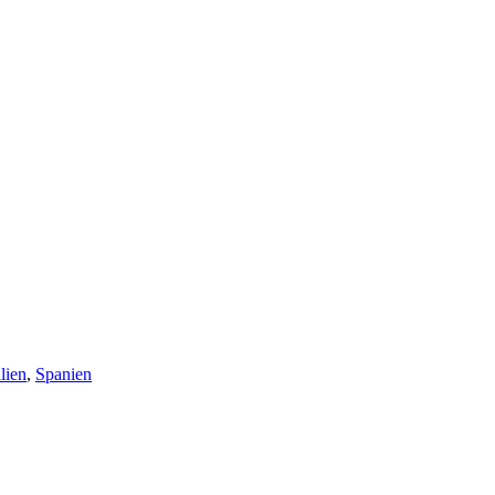
alien
,
Spanien