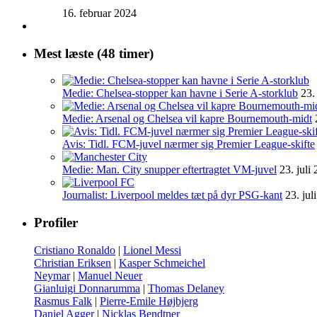
16. februar 2024
Mest læste (48 timer)
Medie: Chelsea-stopper kan havne i Serie A-storklub
23.
Medie: Arsenal og Chelsea vil kapre Bournemouth-midt
Avis: Tidl. FCM-juvel nærmer sig Premier League-skifte
Medie: Man. City snupper eftertragtet VM-juvel
23. juli
Journalist: Liverpool meldes tæt på dyr PSG-kant
23. jul
Profiler
Cristiano Ronaldo
|
Lionel Messi
Christian Eriksen
|
Kasper Schmeichel
Neymar
|
Manuel Neuer
Gianluigi Donnarumma
|
Thomas Delaney
Rasmus Falk
|
Pierre-Emile Højbjerg
Daniel Agger
|
Nicklas Bendtner