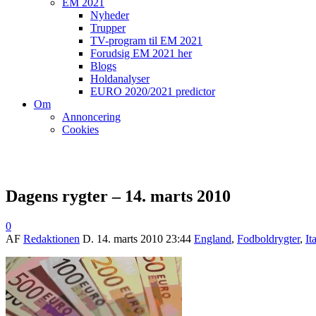
EM 2021
Nyheder
Trupper
TV-program til EM 2021
Forudsig EM 2021 her
Blogs
Holdanalyser
EURO 2020/2021 predictor
Om
Annoncering
Cookies
Dagens rygter – 14. marts 2010
0
AF
Redaktionen
D.
14. marts 2010 23:44
England
,
Fodboldrygter
,
It