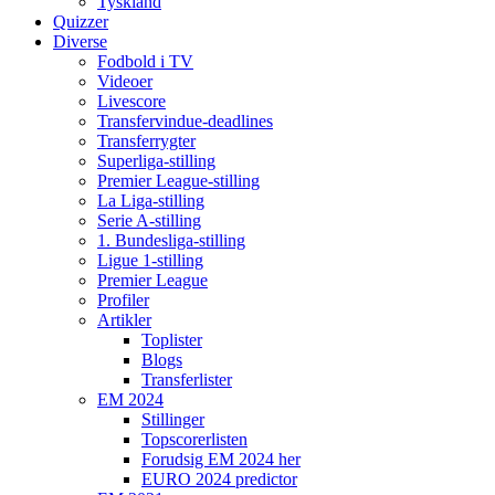
Tyskland
Quizzer
Diverse
Fodbold i TV
Videoer
Livescore
Transfervindue-deadlines
Transferrygter
Superliga-stilling
Premier League-stilling
La Liga-stilling
Serie A-stilling
1. Bundesliga-stilling
Ligue 1-stilling
Premier League
Profiler
Artikler
Toplister
Blogs
Transferlister
EM 2024
Stillinger
Topscorerlisten
Forudsig EM 2024 her
EURO 2024 predictor