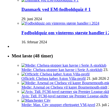
Danmark ved EM-fodboldquiz # 1
29. juni 2024
Fodboldquiz om vinterens største handler i
16. februar 2024
Mest læste (48 timer)
Medie: Chelsea-stopper kan havne i Serie A-storklub
23.
Officielt: Chelsea køber Aston Villa-profil
21. juli 2026 
Medie: Arsenal og Chelsea vil kapre Bournemouth-midt
Avis: Tidl. FCM-juvel nærmer sig Premier League-skifte
Medie: Man. City snupper eftertragtet VM-juvel
23. juli