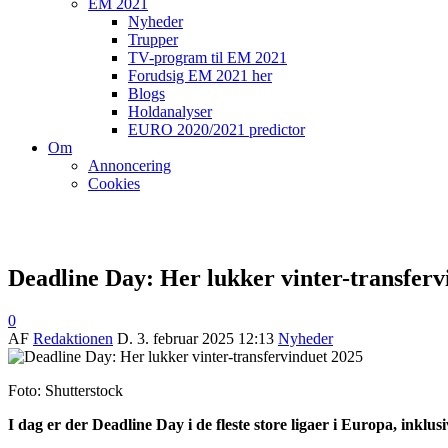
EM 2021
Nyheder
Trupper
TV-program til EM 2021
Forudsig EM 2021 her
Blogs
Holdanalyser
EURO 2020/2021 predictor
Om
Annoncering
Cookies
Deadline Day: Her lukker vinter-transferv
0
AF
Redaktionen
D.
3. februar 2025 12:13
Nyheder
Foto: Shutterstock
I dag er der Deadline Day i de fleste store ligaer i Europa, inklus