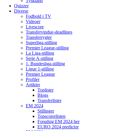
Tyskland
Quizzer
Diverse
Fodbold i TV
Videoer
Livescore
Transfervindue-deadlines
Transferrygter
Superliga-stilling
Premier League-stilling
La Liga-stilling
Serie A-stilling
1. Bundesliga-stilling
Ligue 1-stilling
Premier League
Profiler
Artikler
Toplister
Blogs
Transferlister
EM 2024
Stillinger
Topscorerlisten
Forudsig EM 2024 her
EURO 2024 predictor