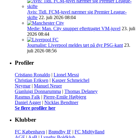
Avis: Tidl. FCM-juvel nærmer sig Premier League-
skifte
22. juli 2026 08:04
Medie: Man. City snupper eftertragtet VM-juvel
23. juli
2026 08:44
Journalist: Liverpool meldes tæt på dyr PSG-kant
23.
juli 2026 08:56
Profiler
Cristiano Ronaldo
|
Lionel Messi
Christian Eriksen
|
Kasper Schmeichel
Neymar
|
Manuel Neuer
Gianluigi Donnarumma
|
Thomas Delaney
Rasmus Falk
|
Pierre-Emile Højbjerg
Daniel Agger
|
Nicklas Bendtner
Se flere profiler her
Klubber
FC København
|
Brøndby IF
|
FC Midtjylland
AGF
|
AaB
|
Lyngby Boldklub