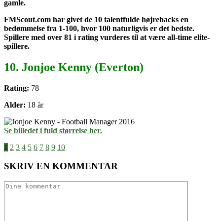
gamle.
FMScout.com har givet de 10 talentfulde højrebacks en
bedømmelse fra 1-100, hvor 100 naturligvis er det bedste.
Spillere med over 81 i rating vurderes til at være all-time elite-
spillere.
10. Jonjoe Kenny (Everton)
Rating:
78
Alder:
18 år
Se billedet i fuld størrelse her.
1
2
3
4
5
6
7
8
9
10
SKRIV EN KOMMENTAR