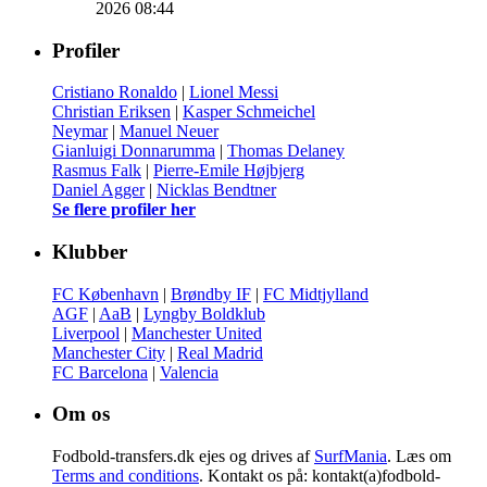
2026 08:44
Profiler
Cristiano Ronaldo
|
Lionel Messi
Christian Eriksen
|
Kasper Schmeichel
Neymar
|
Manuel Neuer
Gianluigi Donnarumma
|
Thomas Delaney
Rasmus Falk
|
Pierre-Emile Højbjerg
Daniel Agger
|
Nicklas Bendtner
Se flere profiler her
Klubber
FC København
|
Brøndby IF
|
FC Midtjylland
AGF
|
AaB
|
Lyngby Boldklub
Liverpool
|
Manchester United
Manchester City
|
Real Madrid
FC Barcelona
|
Valencia
Om os
Fodbold-transfers.dk ejes og drives af
SurfMania
. Læs om
Terms and conditions
. Kontakt os på: kontakt(a)fodbold-