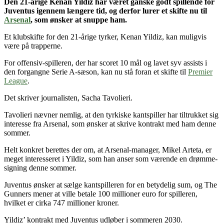
Den 21-årige Kenan Yildiz har været ganske godt spillende for
Juventus igennem længere tid, og derfor lurer et skifte nu til
Arsenal
, som ønsker at snuppe ham.
Et klubskifte for den 21-årige tyrker, Kenan Yildiz, kan muligvis
være på trapperne.
For offensiv-spilleren, der har scoret 10 mål og lavet syv assists i
den forgangne Serie A-sæson, kan nu stå foran et skifte til
Premier
League
.
Det skriver journalisten, Sacha Tavolieri.
Tavolieri nævner nemlig, at den tyrkiske kantspiller har tiltrukket sig
interesse fra Arsenal, som ønsker at skrive kontrakt med ham denne
sommer.
Helt konkret berettes der om, at Arsenal-manager, Mikel Arteta, er
meget interesseret i Yildiz, som han anser som værende en drømme-
signing denne sommer.
Juventus ønsker at sælge kantspilleren for en betydelig sum, og The
Gunners mener at ville betale 100 millioner euro for spilleren,
hvilket er cirka 747 millioner kroner.
Yildiz’ kontrakt med Juventus udløber i sommeren 2030.