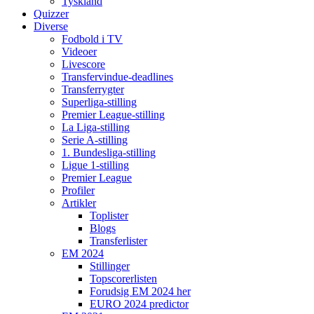
Tyskland
Quizzer
Diverse
Fodbold i TV
Videoer
Livescore
Transfervindue-deadlines
Transferrygter
Superliga-stilling
Premier League-stilling
La Liga-stilling
Serie A-stilling
1. Bundesliga-stilling
Ligue 1-stilling
Premier League
Profiler
Artikler
Toplister
Blogs
Transferlister
EM 2024
Stillinger
Topscorerlisten
Forudsig EM 2024 her
EURO 2024 predictor