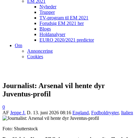
EM 2021
Nyheder
Trupper
TV-program til EM 2021
Forudsig EM 2021 her
Blogs
Holdanalyser
EURO 2020/2021 predictor
Om
Annoncering
Cookies
Journalist: Arsenal vil hente dyr
Juventus-profil
0
AF
Jeppe J.
D.
13. juni 2026 08:16
England
,
Fodboldrygter
,
Italien
Foto: Shutterstock