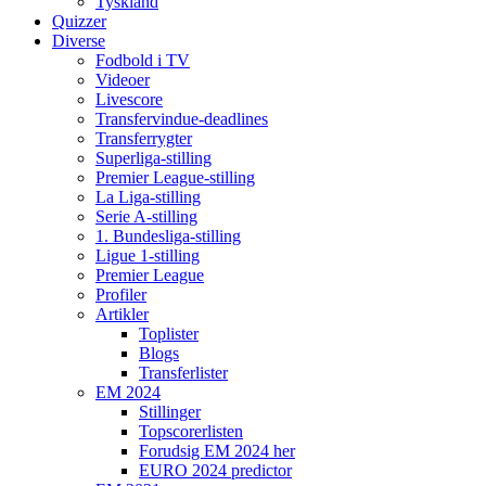
Tyskland
Quizzer
Diverse
Fodbold i TV
Videoer
Livescore
Transfervindue-deadlines
Transferrygter
Superliga-stilling
Premier League-stilling
La Liga-stilling
Serie A-stilling
1. Bundesliga-stilling
Ligue 1-stilling
Premier League
Profiler
Artikler
Toplister
Blogs
Transferlister
EM 2024
Stillinger
Topscorerlisten
Forudsig EM 2024 her
EURO 2024 predictor