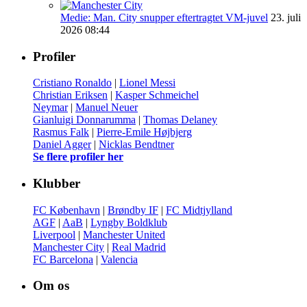
Medie: Man. City snupper eftertragtet VM-juvel
23. juli
2026 08:44
Profiler
Cristiano Ronaldo
|
Lionel Messi
Christian Eriksen
|
Kasper Schmeichel
Neymar
|
Manuel Neuer
Gianluigi Donnarumma
|
Thomas Delaney
Rasmus Falk
|
Pierre-Emile Højbjerg
Daniel Agger
|
Nicklas Bendtner
Se flere profiler her
Klubber
FC København
|
Brøndby IF
|
FC Midtjylland
AGF
|
AaB
|
Lyngby Boldklub
Liverpool
|
Manchester United
Manchester City
|
Real Madrid
FC Barcelona
|
Valencia
Om os