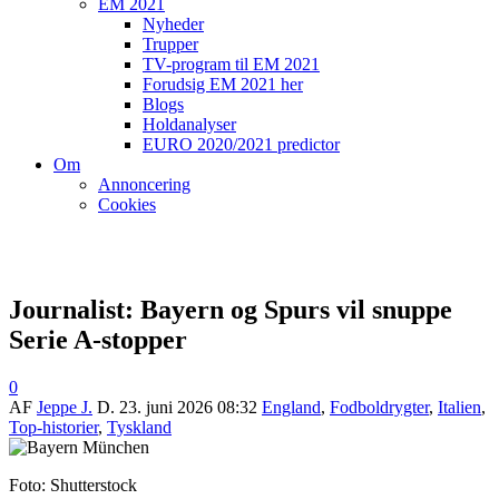
EM 2021
Nyheder
Trupper
TV-program til EM 2021
Forudsig EM 2021 her
Blogs
Holdanalyser
EURO 2020/2021 predictor
Om
Annoncering
Cookies
Journalist: Bayern og Spurs vil snuppe
Serie A-stopper
0
AF
Jeppe J.
D.
23. juni 2026 08:32
England
,
Fodboldrygter
,
Italien
,
Top-historier
,
Tyskland
Foto: Shutterstock