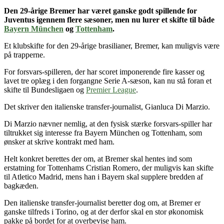
Den 29-årige Bremer
har været ganske godt spillende for
Juventus igennem flere sæsoner
, men nu lurer et skifte til
både
Bayern München
og
Tottenham
.
Et klubskifte for den 29-årige brasilianer, Bremer, kan muligvis være
på trapperne.
For forsvars-spilleren, der har scoret imponerende fire kasser og
lavet tre oplæg i den forgangne Serie A-sæson, kan nu stå foran et
skifte til Bundesligaen og
Premier League
.
Det skriver den italienske transfer-journalist, Gianluca Di Marzio.
Di Marzio nævner nemlig, at den fysisk stærke forsvars-spiller har
tiltrukket sig interesse fra Bayern München og Tottenham, som
ønsker at skrive kontrakt med ham.
Helt konkret berettes der om, at Bremer skal hentes ind som
erstatning for Tottenhams Cristian Romero, der muligvis kan skifte
til Atletico Madrid, mens han i Bayern skal supplere bredden af
bagkæden.
Den italienske transfer-journalist beretter dog om, at Bremer er
ganske tilfreds i Torino, og at der derfor skal en stor økonomisk
pakke på bordet for at overbevise ham.