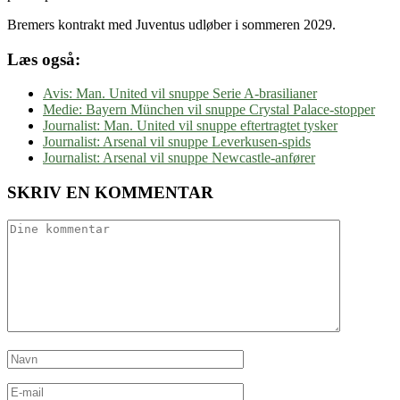
Bremers kontrakt med Juventus udløber i sommeren 2029.
Læs også:
Avis: Man. United vil snuppe Serie A-brasilianer
Medie: Bayern München vil snuppe Crystal Palace-stopper
Journalist: Man. United vil snuppe eftertragtet tysker
Journalist: Arsenal vil snuppe Leverkusen-spids
Journalist: Arsenal vil snuppe Newcastle-anfører
SKRIV EN KOMMENTAR