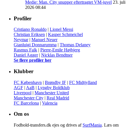
Medie: Man. City snupper eftertragtet VM-juvel
23. juli
2026 08:44
Profiler
Cristiano Ronaldo
|
Lionel Messi
Christian Eriksen
|
Kasper Schmeichel
Neymar
|
Manuel Neuer
Gianluigi Donnarumma
|
Thomas Delaney
Rasmus Falk
|
Pierre-Emile Højbjerg
Daniel Agger
|
Nicklas Bendtner
Se flere profiler her
Klubber
FC København
|
Brøndby IF
|
FC Midtjylland
AGF
|
AaB
|
Lyngby Boldklub
Liverpool
|
Manchester United
Manchester City
|
Real Madrid
FC Barcelona
|
Valencia
Om os
Fodbold-transfers.dk ejes og drives af
SurfMania
. Læs om