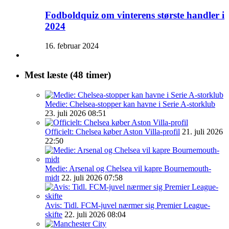
Fodboldquiz om vinterens største handler i
2024
16. februar 2024
Mest læste (48 timer)
Medie: Chelsea-stopper kan havne i Serie A-storklub
23. juli 2026 08:51
Officielt: Chelsea køber Aston Villa-profil
21. juli 2026
22:50
Medie: Arsenal og Chelsea vil kapre Bournemouth-
midt
22. juli 2026 07:58
Avis: Tidl. FCM-juvel nærmer sig Premier League-
skifte
22. juli 2026 08:04