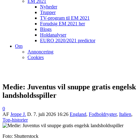
EM 2021
Nyheder
Trupper
TV-program til EM 2021
Forudsig EM 2021 her
Blogs
Holdanalyser
EURO 2020/2021 predictor
Om
Annoncering
Cookies
Medie: Juventus vil snuppe gratis engelsk
landsholdsspiller
0
AF
Jeppe J.
D.
7. juli 2026 16:26
England
,
Fodboldrygter
,
Italien
,
Top-historier
Foto: Shutterstock