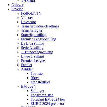
Tyskland
Quizzer
Diverse
Fodbold i TV
Videoer
Livescore
Transfervindue-deadlines
Transferrygter
Superliga-stilling
Premier League-stilling
La Liga-stilling
Serie A-stilling
1. Bundesliga-stilling
Ligue 1-stilling
Premier League
Profiler
Artikler
Toplister
Blogs
Transferlister
EM 2024
Stillinger
Topscorerlisten
Forudsig EM 2024 her
EURO 2024 predictor