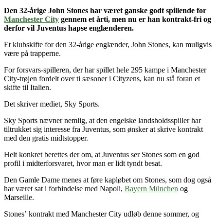
Den 32-årige John Stones
har været ganske godt spillende for
Manchester City
gennem et årti
, men nu er han kontrakt-fri og
derfor vil Juventus hapse englænderen.
Et klubskifte for den 32-årige englænder, John Stones, kan muligvis
være på trapperne.
For forsvars-spilleren, der har spillet hele 295 kampe i Manchester
City-trøjen fordelt over ti sæsoner i Cityzens, kan nu stå foran et
skifte til Italien.
Det skriver mediet, Sky Sports.
Sky Sports nævner nemlig, at den engelske landsholdsspiller har
tiltrukket sig interesse fra Juventus, som ønsker at skrive kontrakt
med den gratis midtstopper.
Helt konkret berettes der om, at Juventus ser Stones som en god
profil i midterforsvaret, hvor man er lidt tyndt besat.
Den Gamle Dame menes at føre kapløbet om Stones, som dog også
har været sat i forbindelse med Napoli,
Bayern München
og
Marseille.
Stones’ kontrakt med Manchester City udløb denne sommer, og