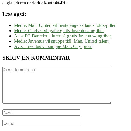
englænderen er derfor kontrakt-fri.
Læs også:
Medie: Man. United vil hente engelsk landsholdsspiller
Medie: Chelsea vil gafle gratis Juventus-angriber
Avis: FC Barcelona lurer på gratis Juventus-angriber
Medie: Juventus vil snuppe tidl. Man. United-talent
Avis: Juventus vil snuppe Man. City-profil
SKRIV EN KOMMENTAR