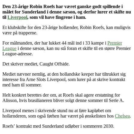
Den 23-årige Robin Roefs
har været ganske godt spillende i
målet for Sunderland i denne sæson
, og derfor lurer et skifte nu
til
Liverpool
, som vil have fingrene i ham.
Et klubskifte for den 23-årige hollænder, Robin Roefs, kan muligvis
være på trapperne.
For målmanden, der har lukket 44 mål ind i 33 kampe i
Premier
League
i denne sæson, kan nu stå foran et skifte til en større Premier
League-adresse.
Det skriver mediet, Caught Offside.
Mediet nævner nemlig, at den hollandske keeper har tiltrukket sig
interesse fra Arne Slots Liverpool, som lurer på at skrive kontrakt
med ham til sommer.
Helt konkret berettes der om, at Roefs skal agere erstatning for
Alisson, hvis brasilianeren bliver solgt denne sommer til Serie A.
Liverpool menes i skrivende stund nu at føre kapløbet om
hollænderen, som også førhen har været på ønskelisten hos
Chelsea
.
Roefs’ kontrakt med Sunderland udløber i sommeren 2030.