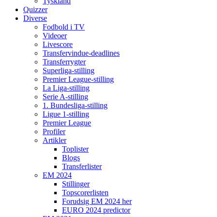
Tyskland
Quizzer
Diverse
Fodbold i TV
Videoer
Livescore
Transfervindue-deadlines
Transferrygter
Superliga-stilling
Premier League-stilling
La Liga-stilling
Serie A-stilling
1. Bundesliga-stilling
Ligue 1-stilling
Premier League
Profiler
Artikler
Toplister
Blogs
Transferlister
EM 2024
Stillinger
Topscorerlisten
Forudsig EM 2024 her
EURO 2024 predictor