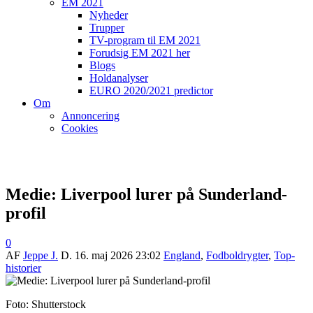
EM 2021
Nyheder
Trupper
TV-program til EM 2021
Forudsig EM 2021 her
Blogs
Holdanalyser
EURO 2020/2021 predictor
Om
Annoncering
Cookies
Medie: Liverpool lurer på Sunderland-
profil
0
AF
Jeppe J.
D.
16. maj 2026 23:02
England
,
Fodboldrygter
,
Top-
historier
Foto: Shutterstock