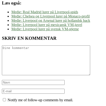
Læs også:
Medie: Real Madrid lurer på Liverpool-spids
Medie: Chelsea og Liverpool lurer på Monaco-profil
Medie: Liverpool og Arsenal lurer på hollandsk back
Medie: Liverpool lurer på mexicansk VM-juvel
Medie: Liverpool lurer på svensk VM-stjerne
SKRIV EN KOMMENTAR
Notify me of follow-up comments by email.