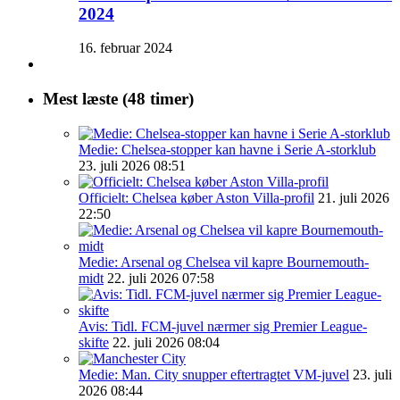
2024
16. februar 2024
Mest læste (48 timer)
Medie: Chelsea-stopper kan havne i Serie A-storklub
23. juli 2026 08:51
Officielt: Chelsea køber Aston Villa-profil
21. juli 2026
22:50
Medie: Arsenal og Chelsea vil kapre Bournemouth-
midt
22. juli 2026 07:58
Avis: Tidl. FCM-juvel nærmer sig Premier League-
skifte
22. juli 2026 08:04
Medie: Man. City snupper eftertragtet VM-juvel
23. juli
2026 08:44