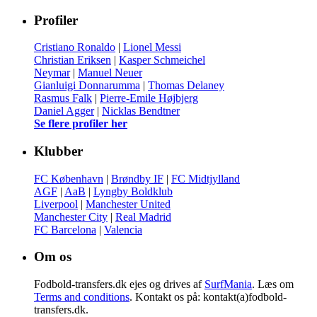
Profiler
Cristiano Ronaldo
|
Lionel Messi
Christian Eriksen
|
Kasper Schmeichel
Neymar
|
Manuel Neuer
Gianluigi Donnarumma
|
Thomas Delaney
Rasmus Falk
|
Pierre-Emile Højbjerg
Daniel Agger
|
Nicklas Bendtner
Se flere profiler her
Klubber
FC København
|
Brøndby IF
|
FC Midtjylland
AGF
|
AaB
|
Lyngby Boldklub
Liverpool
|
Manchester United
Manchester City
|
Real Madrid
FC Barcelona
|
Valencia
Om os
Fodbold-transfers.dk ejes og drives af
SurfMania
. Læs om
Terms and conditions
. Kontakt os på: kontakt(a)fodbold-
transfers.dk.