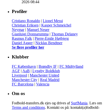
2026 08:44
Profiler
Cristiano Ronaldo
|
Lionel Messi
Christian Eriksen
|
Kasper Schmeichel
Neymar
|
Manuel Neuer
Gianluigi Donnarumma
|
Thomas Delaney
Rasmus Falk
|
Pierre-Emile Højbjerg
Daniel Agger
|
Nicklas Bendtner
Se flere profiler her
Klubber
FC København
|
Brøndby IF
|
FC Midtjylland
AGF
|
AaB
|
Lyngby Boldklub
Liverpool
|
Manchester United
Manchester City
|
Real Madrid
FC Barcelona
|
Valencia
Om os
Fodbold-transfers.dk ejes og drives af
SurfMania
. Læs om
Terms and conditions
. Kontakt os på: kontakt(a)fodbold-