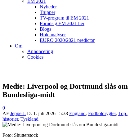
EM 2021
Nyheder
Trupper
TV-program til EM 2021
Forudsig EM 2021 her
Blogs
Holdanalyser
EURO 2020/2021 predictor
Om
Annoncering
Cookies
Medie: Liverpool og Dortmund slås om
Bundesliga-midt
0
AF
Jeppe J.
D.
1. juli 2026 15:38
England
,
Fodboldrygter
,
Top-
historier
,
Tyskland
Foto: Shutterstock