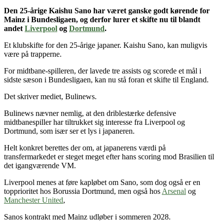
Den 25-årige Kaishu Sano
har været ganske godt kørende for
Mainz i Bundesligaen
, og derfor lurer et skifte nu til blandt
andet
Liverpool
og
Dortmund
.
Et klubskifte for den 25-årige japaner. Kaishu Sano, kan muligvis
være på trapperne.
For midtbane-spilleren, der lavede tre assists og scorede et mål i
sidste sæson i Bundesligaen, kan nu stå foran et skifte til England.
Det skriver mediet, Bulinews.
Bulinews nævner nemlig, at den driblestærke defensive
midtbanespiller har tiltrukket sig interesse fra Liverpool og
Dortmund, som især ser et lys i japaneren.
Helt konkret berettes der om, at japanerens værdi på
transfermarkedet er steget meget efter hans scoring mod Brasilien til
det igangværende VM.
Liverpool menes at føre kapløbet om Sano, som dog også er en
topprioritet hos Borussia Dortmund, men også hos
Arsenal
og
Manchester United
,
Sanos kontrakt med Mainz udløber i sommeren 2028.