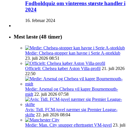
Fodboldquiz om vinterens største handler i
2024
16. februar 2024
Mest læste (48 timer)
Medie: Chelsea-stopper kan havne i Serie A-storklub
23. juli 2026 08:51
Officielt: Chelsea køber Aston Villa-profil
21. juli 2026
22:50
Medie: Arsenal og Chelsea vil kapre Bournemouth-
midt
22. juli 2026 07:58
Avis: Tidl. FCM-juvel nærmer sig Premier League-
skifte
22. juli 2026 08:04
Medie: Man. City snupper eftertragtet VM-juvel
23. juli