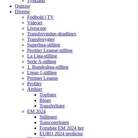
Tyskland
Quizzer
Diverse
Fodbold i TV
Videoer
Livescore
Transfervindue-deadlines
Transferrygter
Superliga-stilling
Premier League-stilling
La Liga-stilling
Serie A-stilling
1. Bundesliga-stilling
Ligue 1-stilling
Premier League
Profiler
Artikler
Toplister
Blogs
Transferlister
EM 2024
Stillinger
Topscorerlisten
Forudsig EM 2024 her
EURO 2024 predictor