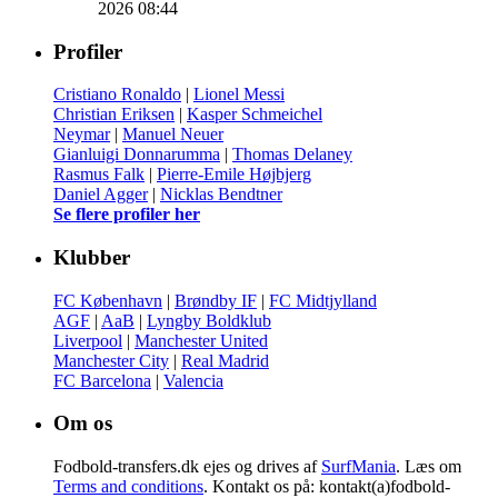
2026 08:44
Profiler
Cristiano Ronaldo
|
Lionel Messi
Christian Eriksen
|
Kasper Schmeichel
Neymar
|
Manuel Neuer
Gianluigi Donnarumma
|
Thomas Delaney
Rasmus Falk
|
Pierre-Emile Højbjerg
Daniel Agger
|
Nicklas Bendtner
Se flere profiler her
Klubber
FC København
|
Brøndby IF
|
FC Midtjylland
AGF
|
AaB
|
Lyngby Boldklub
Liverpool
|
Manchester United
Manchester City
|
Real Madrid
FC Barcelona
|
Valencia
Om os
Fodbold-transfers.dk ejes og drives af
SurfMania
. Læs om
Terms and conditions
. Kontakt os på: kontakt(a)fodbold-