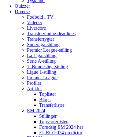
Tyskland
Quizzer
Diverse
Fodbold i TV
Videoer
Livescore
Transfervindue-deadlines
Transferrygter
Superliga-stilling
Premier League-stilling
La Liga-stilling
Serie A-stilling
1. Bundesliga-stilling
Ligue 1-stilling
Premier League
Profiler
Artikler
Toplister
Blogs
Transferlister
EM 2024
Stillinger
Topscorerlisten
Forudsig EM 2024 her
EURO 2024 predictor