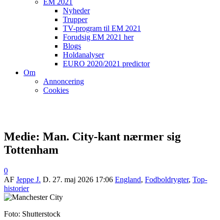
EM 2021
Nyheder
Trupper
TV-program til EM 2021
Forudsig EM 2021 her
Blogs
Holdanalyser
EURO 2020/2021 predictor
Om
Annoncering
Cookies
Medie: Man. City-kant nærmer sig
Tottenham
0
AF
Jeppe J.
D.
27. maj 2026 17:06
England
,
Fodboldrygter
,
Top-
historier
Foto: Shutterstock