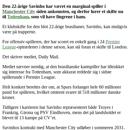
Den 22-årige Savinho
har været en marginal-spiller i
Manchester City
siden ankomsten
, og derfor lurer et skifte nu
til
Tottenham
, som vil have fingrene i ham.
Et klubskifte for den blot 22-årige brasilianer, Savinho, kan muligvis
være på trapperne.
For offensiv-spilleren, der har scoret en enkelt gang i 24
Premier
League
-optrædener i denne sæson, kan stå foran et skifte til London.
Det skriver mediet, Daily Mail.
Mediet nævner nemlig, at den brasilianske kantspiller har tiltrukket
sig interesse fra Tottenham, som akkurat reddede sig i sidste
spillerunde i Premier League.
Helt konkret berettes der om, at Spurs forlanger hele 60 millioner
pund for spilleren, hvilket omtrent svarer til 518 millioner danske
kroner.
Tidligere i karrieren har Savinho repræsenteret både Troyes i
Frankrig, Girona og PSV Eindhoven, mens det på landsholdet er
blevet til 13 kampe på CV’et.
Savinhos kontrakt med Manchester City udløber i sommeren 2031.