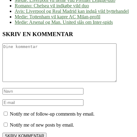
Medie: Liverpool vil hente vild Premier League-duo
Romano: Chelsea vil indkøbe vild duo
Avis: Liverpool og Real Madrid kan indgå vild byttehandel
Medie: Tottenham vil kapre AC Milan-profil
Medie: Arsenal og Man. United slås om Inter-spids
SKRIV EN KOMMENTAR
Notify me of follow-up comments by email.
Notify me of new posts by email.