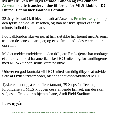
Mesut Özil kan muligvis forlade London og storklubben
Arsenal
i dette transfervindue til fordel for MLS-klubben DC
United. Det melder Football London.
32-årige Mesut Özil blev udeladt af Arsenals
Premier League
-trup til
den første halvdel af sæsonen, og han har ikke spillet et eneste
minuts fodbold siden marts.
Football.london skriver nu, at han slet ikke har trænet med Arsenal-
truppen de seneste par uger, og et skifte kan således være under
opsejling.
Mediet melder endvidere, at den tidligere Real-stjerne har modtaget
et attraktivt tilbud fra amerikanske DC United, og forhandlingerne
med MLS-klubben skulle være positive.
Udover en god kontrakt vil DC United samtidig tilbyde at udvide
flere af Özils virksomheder, blandt andet esport-brandet M10.
Tyskeren ejer også en kafferestaurant, 39 Steps Coffee, og i den
forbindelse vil MLS-klubben også anvende firmaet, når der skal
sælges kaffe på deres hjemmebane, Audi Field Stadium.
Læs også: