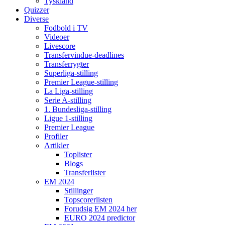
Tyskland
Quizzer
Diverse
Fodbold i TV
Videoer
Livescore
Transfervindue-deadlines
Transferrygter
Superliga-stilling
Premier League-stilling
La Liga-stilling
Serie A-stilling
1. Bundesliga-stilling
Ligue 1-stilling
Premier League
Profiler
Artikler
Toplister
Blogs
Transferlister
EM 2024
Stillinger
Topscorerlisten
Forudsig EM 2024 her
EURO 2024 predictor