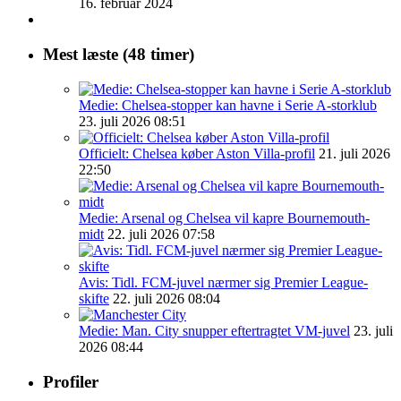
16. februar 2024
Mest læste (48 timer)
Medie: Chelsea-stopper kan havne i Serie A-storklub
23. juli 2026 08:51
Officielt: Chelsea køber Aston Villa-profil
21. juli 2026
22:50
Medie: Arsenal og Chelsea vil kapre Bournemouth-
midt
22. juli 2026 07:58
Avis: Tidl. FCM-juvel nærmer sig Premier League-
skifte
22. juli 2026 08:04
Medie: Man. City snupper eftertragtet VM-juvel
23. juli
2026 08:44
Profiler