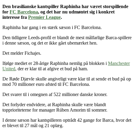
Den brasilianske kantspiller Raphinha har været storspillende
for
FC Barcelona
, og det har nu udmøntet sig i konkret
interesse fra
Premier League
.
Raphinha har gang i en stærk sæson i FC Barcelona.
Den tidligere Leeds-profil er blandt de mest målfarlige Barca-spillere
i denne sæson, og det er ikke gået ubemærket hen.
Det melder Fichajes.
Ifølge mediet er 28-årige Raphinha nemlig på blokken i
Manchester
United
, der er klar til at afgive et bud på ham.
De Røde Djævle skulle angiveligt være klar til at sende et bud på op
mod 70 millioner euro afsted til FC Barcelona.
Det svarer til i omegnen af 522 millioner danske kroner.
Det forlyder endvidere, at Raphinha skulle være blandt
topprioriteterne for manager Rúben Amorim til sommer.
I denne sæson har kantspilleren optrådt 42 gange for Barca, hvor det
er blevet til 27 mål og 21 oplæg.