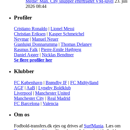
Medie: Man. City snupper eftertragtet VM-juvel
23. juli
2026 08:44
Profiler
Cristiano Ronaldo
|
Lionel Messi
Christian Eriksen
|
Kasper Schmeichel
Neymar
|
Manuel Neuer
Gianluigi Donnarumma
|
Thomas Delaney
Rasmus Falk
|
Pierre-Emile Højbjerg
Daniel Agger
|
Nicklas Bendtner
Se flere profiler her
Klubber
FC København
|
Brøndby IF
|
FC Midtjylland
AGF
|
AaB
|
Lyngby Boldklub
Liverpool
|
Manchester United
Manchester City
|
Real Madrid
FC Barcelona
|
Valencia
Om os
Fodbold-transfers.dk ejes og drives af
SurfMania
. Læs om