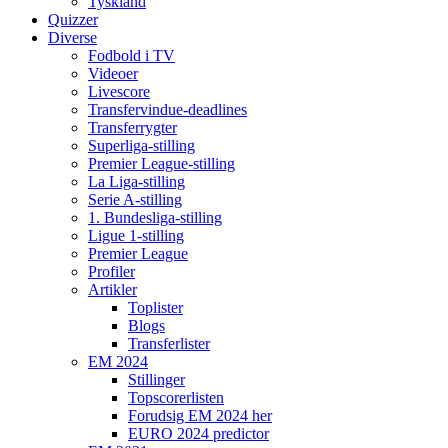
Tyskland
Quizzer
Diverse
Fodbold i TV
Videoer
Livescore
Transfervindue-deadlines
Transferrygter
Superliga-stilling
Premier League-stilling
La Liga-stilling
Serie A-stilling
1. Bundesliga-stilling
Ligue 1-stilling
Premier League
Profiler
Artikler
Toplister
Blogs
Transferlister
EM 2024
Stillinger
Topscorerlisten
Forudsig EM 2024 her
EURO 2024 predictor