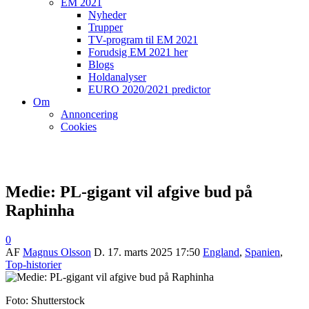
EM 2021
Nyheder
Trupper
TV-program til EM 2021
Forudsig EM 2021 her
Blogs
Holdanalyser
EURO 2020/2021 predictor
Om
Annoncering
Cookies
Medie: PL-gigant vil afgive bud på
Raphinha
0
AF
Magnus Olsson
D.
17. marts 2025 17:50
England
,
Spanien
,
Top-historier
Foto: Shutterstock