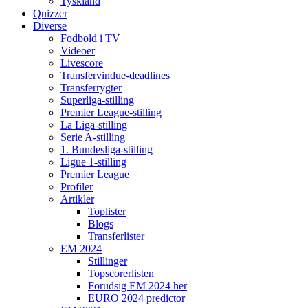
Tyskland
Quizzer
Diverse
Fodbold i TV
Videoer
Livescore
Transfervindue-deadlines
Transferrygter
Superliga-stilling
Premier League-stilling
La Liga-stilling
Serie A-stilling
1. Bundesliga-stilling
Ligue 1-stilling
Premier League
Profiler
Artikler
Toplister
Blogs
Transferlister
EM 2024
Stillinger
Topscorerlisten
Forudsig EM 2024 her
EURO 2024 predictor