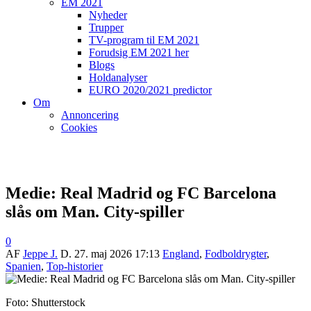
EM 2021
Nyheder
Trupper
TV-program til EM 2021
Forudsig EM 2021 her
Blogs
Holdanalyser
EURO 2020/2021 predictor
Om
Annoncering
Cookies
Medie: Real Madrid og FC Barcelona
slås om Man. City-spiller
0
AF
Jeppe J.
D.
27. maj 2026 17:13
England
,
Fodboldrygter
,
Spanien
,
Top-historier
Foto: Shutterstock