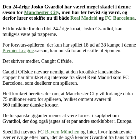
Den 24-årige Josko Gvardiol
har været meget skadet i denne
sæson for
Manchester City
, men har før bevist sig værd
, og
derfor lurer et skifte nu til
både
Real Madrid
og
FC Barcelona
.
Et klubskifte for den blot 24-årige kroat, Josko Gvardiol, kan
muligvis være på trapperne.
For forsvars-spilleren, der kun har spillet 18 ud af 38 kampe i denne
Premier League
-sæson, kan nu stå foran et skifte til Spanien.
Det skriver mediet, Caught Offside.
Caught Offside nævner nemlig, at den kroatiske landsholds-
stopper har tiltrukket sig interesse fra såvel Real Madrid som FC
Barcelona, som duellerer om spilleren.
Helt konkret berettes der om, at Manchester City vil forlange cirka
75 millioner euro for spilleren, hvilket omtrent svarer til
560 millioner danske kroner.
De to spanske giganter menes at være forrest i kapløbet om
Gvardiol, der dog også jagtes af et par andre storklubber i Europa.
Specifikt nævnes FC
Bayern München
og Inter, hvor førstnævnte
især er ivrige efter ham, idet de også kender Gvardiol fra hans fortid