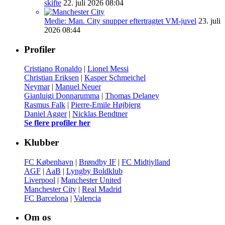
skifte
22. juli 2026 08:04
Medie: Man. City snupper eftertragtet VM-juvel
23. juli
2026 08:44
Profiler
Cristiano Ronaldo
|
Lionel Messi
Christian Eriksen
|
Kasper Schmeichel
Neymar
|
Manuel Neuer
Gianluigi Donnarumma
|
Thomas Delaney
Rasmus Falk
|
Pierre-Emile Højbjerg
Daniel Agger
|
Nicklas Bendtner
Se flere profiler her
Klubber
FC København
|
Brøndby IF
|
FC Midtjylland
AGF
|
AaB
|
Lyngby Boldklub
Liverpool
|
Manchester United
Manchester City
|
Real Madrid
FC Barcelona
|
Valencia
Om os