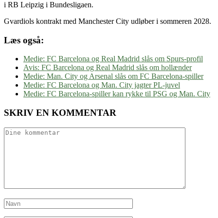
i RB Leipzig i Bundesligaen.
Gvardiols kontrakt med Manchester City udløber i sommeren 2028.
Læs også:
Medie: FC Barcelona og Real Madrid slås om Spurs-profil
Avis: FC Barcelona og Real Madrid slås om hollænder
Medie: Man. City og Arsenal slås om FC Barcelona-spiller
Medie: FC Barcelona og Man. City jagter PL-juvel
Medie: FC Barcelona-spiller kan rykke til PSG og Man. City
SKRIV EN KOMMENTAR