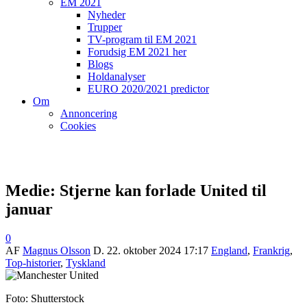
EM 2021
Nyheder
Trupper
TV-program til EM 2021
Forudsig EM 2021 her
Blogs
Holdanalyser
EURO 2020/2021 predictor
Om
Annoncering
Cookies
Medie: Stjerne kan forlade United til
januar
0
AF
Magnus Olsson
D.
22. oktober 2024 17:17
England
,
Frankrig
,
Top-historier
,
Tyskland
Foto: Shutterstock