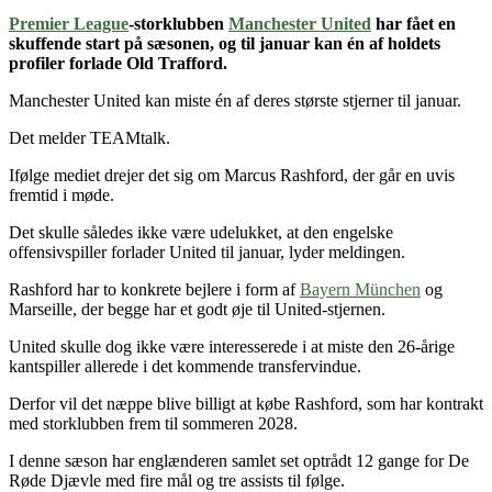
Premier League
-storklubben
Manchester United
har fået en
skuffende start på sæsonen, og til januar kan én af holdets
profiler forlade Old Trafford.
Manchester United kan miste én af deres største stjerner til januar.
Det melder TEAMtalk.
Ifølge mediet drejer det sig om Marcus Rashford, der går en uvis
fremtid i møde.
Det skulle således ikke være udelukket, at den engelske
offensivspiller forlader United til januar, lyder meldingen.
Rashford har to konkrete bejlere i form af
Bayern München
og
Marseille, der begge har et godt øje til United-stjernen.
United skulle dog ikke være interesserede i at miste den 26-årige
kantspiller allerede i det kommende transfervindue.
Derfor vil det næppe blive billigt at købe Rashford, som har kontrakt
med storklubben frem til sommeren 2028.
I denne sæson har englænderen samlet set optrådt 12 gange for De
Røde Djævle med fire mål og tre assists til følge.