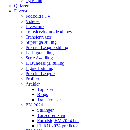
Tyskland
Quizzer
Diverse
Fodbold i TV
Videoer
Livescore
Transfervindue-deadlines
Transferrygter
Superliga-stilling
Premier League-stilling
La Liga-stilling
Serie A-stilling
1. Bundesliga-stilling
Ligue 1-stilling
Premier League
Profiler
Artikler
Toplister
Blogs
Transferlister
EM 2024
Stillinger
Topscorerlisten
Forudsig EM 2024 her
EURO 2024 predictor