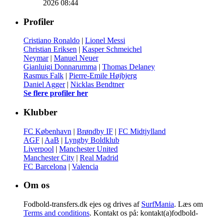
2026 08:44
Profiler
Cristiano Ronaldo
|
Lionel Messi
Christian Eriksen
|
Kasper Schmeichel
Neymar
|
Manuel Neuer
Gianluigi Donnarumma
|
Thomas Delaney
Rasmus Falk
|
Pierre-Emile Højbjerg
Daniel Agger
|
Nicklas Bendtner
Se flere profiler her
Klubber
FC København
|
Brøndby IF
|
FC Midtjylland
AGF
|
AaB
|
Lyngby Boldklub
Liverpool
|
Manchester United
Manchester City
|
Real Madrid
FC Barcelona
|
Valencia
Om os
Fodbold-transfers.dk ejes og drives af
SurfMania
. Læs om
Terms and conditions
. Kontakt os på: kontakt(a)fodbold-