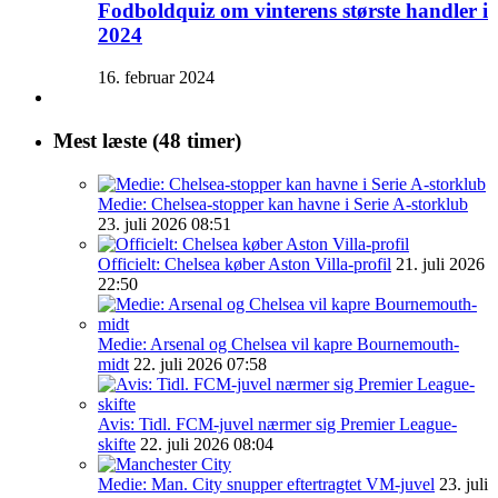
Fodboldquiz om vinterens største handler i
2024
16. februar 2024
Mest læste (48 timer)
Medie: Chelsea-stopper kan havne i Serie A-storklub
23. juli 2026 08:51
Officielt: Chelsea køber Aston Villa-profil
21. juli 2026
22:50
Medie: Arsenal og Chelsea vil kapre Bournemouth-
midt
22. juli 2026 07:58
Avis: Tidl. FCM-juvel nærmer sig Premier League-
skifte
22. juli 2026 08:04
Medie: Man. City snupper eftertragtet VM-juvel
23. juli