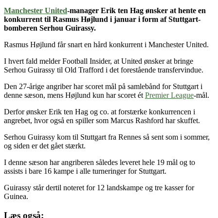
Manchester United
-manager Erik ten Hag ønsker at hente en
konkurrent til Rasmus Højlund i januar i form af Stuttgart-
bomberen Serhou Guirassy.
Rasmus Højlund får snart en hård konkurrent i Manchester United.
I hvert fald melder Football Insider, at United ønsker at bringe
Serhou Guirassy til Old Trafford i det forestående transfervindue.
Den 27-årige angriber har scoret mål på samlebånd for Stuttgart i
denne sæson, mens Højlund kun har scoret ét
Premier League
-mål.
Derfor ønsker Erik ten Hag og co. at forstærke konkurrencen i
angrebet, hvor også en spiller som Marcus Rashford har skuffet.
Serhou Guirassy kom til Stuttgart fra Rennes så sent som i sommer,
og siden er det gået stærkt.
I denne sæson har angriberen således leveret hele 19 mål og to
assists i bare 16 kampe i alle turneringer for Stuttgart.
Guirassy står dertil noteret for 12 landskampe og tre kasser for
Guinea.
Læs også: