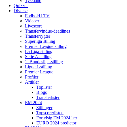
Tyskland
Quizzer
Diverse
Fodbold i TV
Videoer
Livescore
Transfervindue-deadlines
Transferrygter
Superliga-stilling
Premier League-stilling
La Liga-stilling
Serie A-stilling
1. Bundesliga-stilling
Ligue 1-stilling
Premier League
Profiler
Artikler
Toplister
Blogs
Transferlister
EM 2024
Stillinger
Topscorerlisten
Forudsig EM 2024 her
EURO 2024 predictor