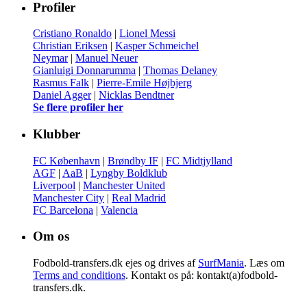
Profiler
Cristiano Ronaldo
|
Lionel Messi
Christian Eriksen
|
Kasper Schmeichel
Neymar
|
Manuel Neuer
Gianluigi Donnarumma
|
Thomas Delaney
Rasmus Falk
|
Pierre-Emile Højbjerg
Daniel Agger
|
Nicklas Bendtner
Se flere profiler her
Klubber
FC København
|
Brøndby IF
|
FC Midtjylland
AGF
|
AaB
|
Lyngby Boldklub
Liverpool
|
Manchester United
Manchester City
|
Real Madrid
FC Barcelona
|
Valencia
Om os
Fodbold-transfers.dk ejes og drives af
SurfMania
. Læs om
Terms and conditions
. Kontakt os på: kontakt(a)fodbold-
transfers.dk.