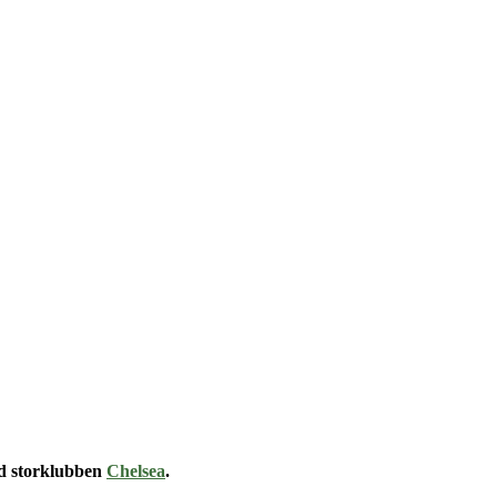
od storklubben
Chelsea
.