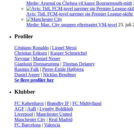
Medie: Arsenal og Chelsea vil kapre Bournemouth-midt
Avis: Tidl. FCM-juvel nærmer sig Premier League-skifte
Medie: Man. City snupper eftertragtet VM-juvel
23. juli
Profiler
Cristiano Ronaldo
|
Lionel Messi
Christian Eriksen
|
Kasper Schmeichel
Neymar
|
Manuel Neuer
Gianluigi Donnarumma
|
Thomas Delaney
Rasmus Falk
|
Pierre-Emile Højbjerg
Daniel Agger
|
Nicklas Bendtner
Se flere profiler her
Klubber
FC København
|
Brøndby IF
|
FC Midtjylland
AGF
|
AaB
|
Lyngby Boldklub
Liverpool
|
Manchester United
Manchester City
|
Real Madrid
FC Barcelona
|
Valencia