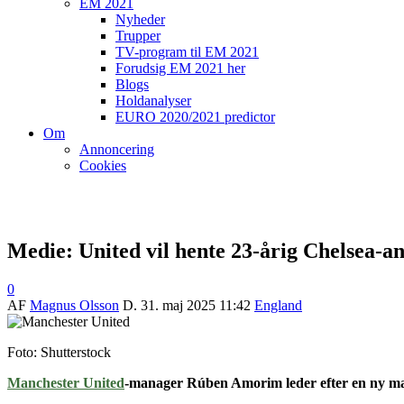
EM 2021
Nyheder
Trupper
TV-program til EM 2021
Forudsig EM 2021 her
Blogs
Holdanalyser
EURO 2020/2021 predictor
Om
Annoncering
Cookies
Medie: United vil hente 23-årig Chelsea-a
0
AF
Magnus Olsson
D.
31. maj 2025 11:42
England
Foto: Shutterstock
Manchester United
-manager Rúben Amorim leder efter en ny man