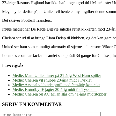
22-årige Rasmus Højlund har ikke haft nogen god tid i Manchester U
Meget tyder derfor på, at United vil hente en ny angriber denne somm
Det skriver Football Transfers.
Ifølge mediet har De Røde Djævle således rettet kikkerten mod 23-åri
Chelsea ser ud til at bringe Liam Delap til klubben, og det kan gøre b
United ser ham som et muligt alternativ til stjernespillere som Vikto
I denne sæson har Jackson samlet set optrådt 34 gange for Chelsea, hvo
Læs også:
Medie: Man. United lurer på 21-årig West Ham-spiller
Medie: Chelsea vil snuppe 20-årig midt i Tyrkiet
Medie: Arsenal vil binde profil med fem-årig kontrakt
Medie: Brøndby IF jagter 20-årig midt fra Tyskland
Medie: Chelsea og AC Milan slås om 41-årig midtstopper
SKRIV EN KOMMENTAR