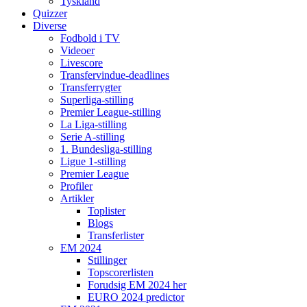
Tyskland
Quizzer
Diverse
Fodbold i TV
Videoer
Livescore
Transfervindue-deadlines
Transferrygter
Superliga-stilling
Premier League-stilling
La Liga-stilling
Serie A-stilling
1. Bundesliga-stilling
Ligue 1-stilling
Premier League
Profiler
Artikler
Toplister
Blogs
Transferlister
EM 2024
Stillinger
Topscorerlisten
Forudsig EM 2024 her
EURO 2024 predictor