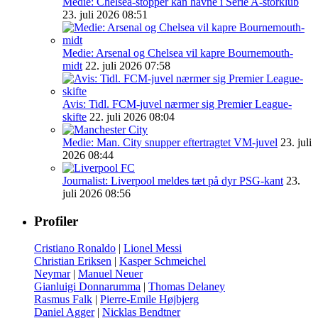
Medie: Chelsea-stopper kan havne i Serie A-storklub
23. juli 2026 08:51
Medie: Arsenal og Chelsea vil kapre Bournemouth-
midt
22. juli 2026 07:58
Avis: Tidl. FCM-juvel nærmer sig Premier League-
skifte
22. juli 2026 08:04
Medie: Man. City snupper eftertragtet VM-juvel
23. juli
2026 08:44
Journalist: Liverpool meldes tæt på dyr PSG-kant
23.
juli 2026 08:56
Profiler
Cristiano Ronaldo
|
Lionel Messi
Christian Eriksen
|
Kasper Schmeichel
Neymar
|
Manuel Neuer
Gianluigi Donnarumma
|
Thomas Delaney
Rasmus Falk
|
Pierre-Emile Højbjerg
Daniel Agger
|
Nicklas Bendtner