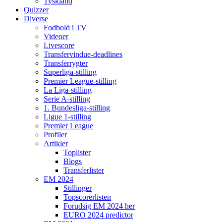
Tyskland
Quizzer
Diverse
Fodbold i TV
Videoer
Livescore
Transfervindue-deadlines
Transferrygter
Superliga-stilling
Premier League-stilling
La Liga-stilling
Serie A-stilling
1. Bundesliga-stilling
Ligue 1-stilling
Premier League
Profiler
Artikler
Toplister
Blogs
Transferlister
EM 2024
Stillinger
Topscorerlisten
Forudsig EM 2024 her
EURO 2024 predictor