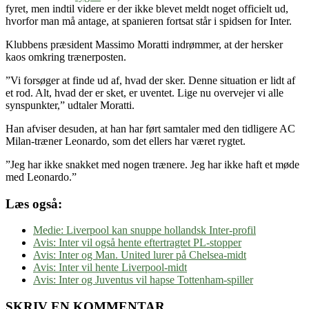
fyret, men indtil videre er der ikke blevet meldt noget officielt ud,
hvorfor man må antage, at spanieren fortsat står i spidsen for Inter.
Klubbens præsident Massimo Moratti indrømmer, at der hersker
kaos omkring trænerposten.
”Vi forsøger at finde ud af, hvad der sker. Denne situation er lidt af
et rod. Alt, hvad der er sket, er uventet. Lige nu overvejer vi alle
synspunkter,” udtaler Moratti.
Han afviser desuden, at han har ført samtaler med den tidligere AC
Milan-træner Leonardo, som det ellers har været rygtet.
”Jeg har ikke snakket med nogen trænere. Jeg har ikke haft et møde
med Leonardo.”
Læs også:
Medie: Liverpool kan snuppe hollandsk Inter-profil
Avis: Inter vil også hente eftertragtet PL-stopper
Avis: Inter og Man. United lurer på Chelsea-midt
Avis: Inter vil hente Liverpool-midt
Avis: Inter og Juventus vil hapse Tottenham-spiller
SKRIV EN KOMMENTAR