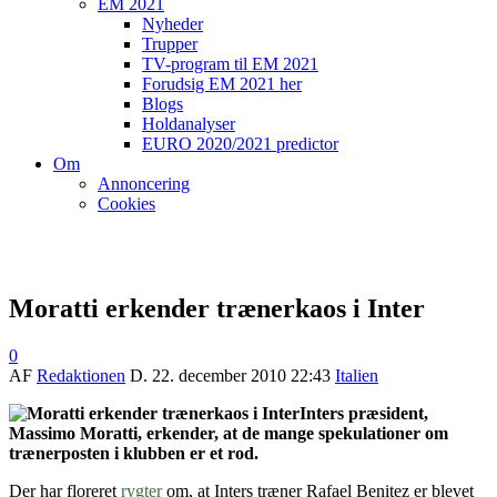
EM 2021
Nyheder
Trupper
TV-program til EM 2021
Forudsig EM 2021 her
Blogs
Holdanalyser
EURO 2020/2021 predictor
Om
Annoncering
Cookies
Moratti erkender trænerkaos i Inter
0
AF
Redaktionen
D.
22. december 2010 22:43
Italien
Inters præsident,
Massimo Moratti, erkender, at de mange spekulationer om
trænerposten i klubben er et rod.
Der har floreret
rygter
om, at Inters træner Rafael Benitez er blevet