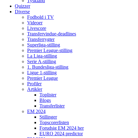
Tyskland
Quizzer
Diverse
Fodbold i TV
Videoer
Livescore
Transfervindue-deadlines
Transferrygter
Superliga-stilling
Premier League-stilling
La Liga-stilling
Serie A-stilling
1. Bundesliga-stilling
Ligue 1-stilling
Premier League
Profiler
Artikler
Toplister
Blogs
Transferlister
EM 2024
Stillinger
Topscorerlisten
Forudsig EM 2024 her
EURO 2024 predictor