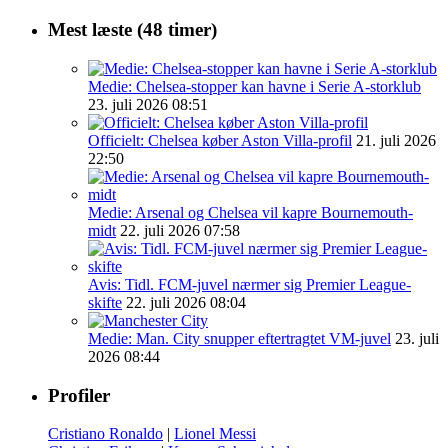
Mest læste (48 timer)
Medie: Chelsea-stopper kan havne i Serie A-storklub
23. juli 2026 08:51
Officielt: Chelsea køber Aston Villa-profil
21. juli 2026
22:50
Medie: Arsenal og Chelsea vil kapre Bournemouth-
midt
22. juli 2026 07:58
Avis: Tidl. FCM-juvel nærmer sig Premier League-
skifte
22. juli 2026 08:04
Medie: Man. City snupper eftertragtet VM-juvel
23. juli
2026 08:44
Profiler
Cristiano Ronaldo
|
Lionel Messi