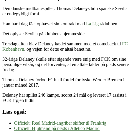
Den danske midtbanespiller, Thomas Delaneys tid i spanske Sevilla
er endegyldigt forbi.
Han har i dag fået ophævet sin kontrakt med
La Liga
-klubben.
Det oplyser Sevilla på klubbens hjemmeside.
Torsdag aften blev Delaney kædet sammen med et comeback til
FC
København
, og vejen for dette er altså banet nu.
32-årige Delaney skulle efter sigende være enig med FCK om sine
personlige vilkår, og det forventes, at en aftale falder på plads senere
fredag.
Thomas Delaney forlod FCK til fordel for tyske Werder Bremen i
januar måned 2017.
Delaney har spillet 246 kampe, scoret 24 mål og leveret 17 assists i
FCK-trøjen hidtil.
Læs også:
Officielt: Real Madrid-angriber skifter til Frankrig
Officielt: Hjulmand på plads i Atletico Madrid