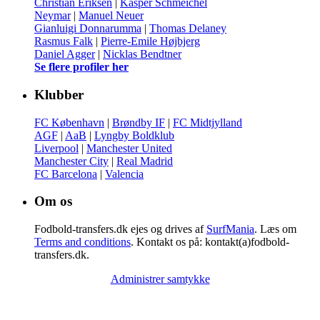
Christian Eriksen
|
Kasper Schmeichel
Neymar
|
Manuel Neuer
Gianluigi Donnarumma
|
Thomas Delaney
Rasmus Falk
|
Pierre-Emile Højbjerg
Daniel Agger
|
Nicklas Bendtner
Se flere profiler her
Klubber
FC København
|
Brøndby IF
|
FC Midtjylland
AGF
|
AaB
|
Lyngby Boldklub
Liverpool
|
Manchester United
Manchester City
|
Real Madrid
FC Barcelona
|
Valencia
Om os
Fodbold-transfers.dk ejes og drives af
SurfMania
. Læs om
Terms and conditions
. Kontakt os på: kontakt(a)fodbold-
transfers.dk.
Administrer samtykke