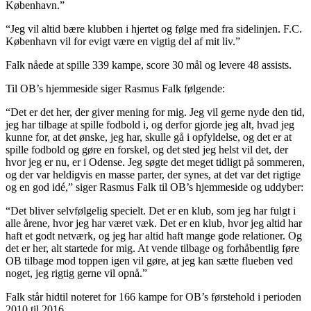
København.”
“Jeg vil altid bære klubben i hjertet og følge med fra sidelinjen. F.C.
København vil for evigt være en vigtig del af mit liv.”
Falk nåede at spille 339 kampe, score 30 mål og levere 48 assists.
Til OB’s hjemmeside siger Rasmus Falk følgende:
“Det er det her, der giver mening for mig. Jeg vil gerne nyde den tid,
jeg har tilbage at spille fodbold i, og derfor gjorde jeg alt, hvad jeg
kunne for, at det ønske, jeg har, skulle gå i opfyldelse, og det er at
spille fodbold og gøre en forskel, og det sted jeg helst vil det, der
hvor jeg er nu, er i Odense. Jeg søgte det meget tidligt på sommeren,
og der var heldigvis en masse parter, der synes, at det var det rigtige
og en god idé,” siger Rasmus Falk til OB’s hjemmeside og uddyber:
“Det bliver selvfølgelig specielt. Det er en klub, som jeg har fulgt i
alle årene, hvor jeg har været væk. Det er en klub, hvor jeg altid har
haft et godt netværk, og jeg har altid haft mange gode relationer. Og
det er her, alt startede for mig. At vende tilbage og forhåbentlig føre
OB tilbage mod toppen igen vil gøre, at jeg kan sætte flueben ved
noget, jeg rigtig gerne vil opnå.”
Falk står hidtil noteret for 166 kampe for OB’s førstehold i perioden
2010 til 2016.