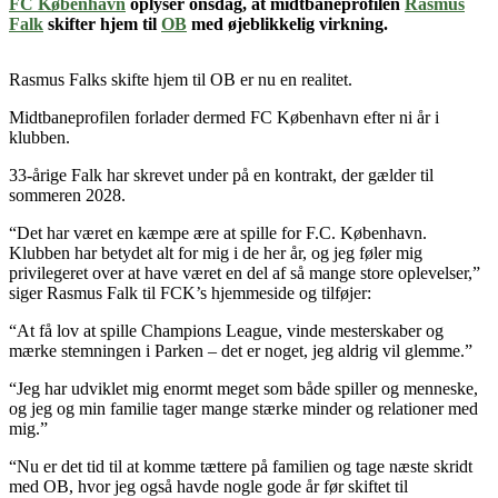
FC København
oplyser onsdag, at midtbaneprofilen
Rasmus
Falk
skifter hjem til
OB
med øjeblikkelig virkning.
Rasmus Falks skifte hjem til OB er nu en realitet.
Midtbaneprofilen forlader dermed FC København efter ni år i
klubben.
33-årige Falk har skrevet under på en kontrakt, der gælder til
sommeren 2028.
“Det har været en kæmpe ære at spille for F.C. København.
Klubben har betydet alt for mig i de her år, og jeg føler mig
privilegeret over at have været en del af så mange store oplevelser,”
siger Rasmus Falk til FCK’s hjemmeside og tilføjer:
“At få lov at spille Champions League, vinde mesterskaber og
mærke stemningen i Parken – det er noget, jeg aldrig vil glemme.”
“Jeg har udviklet mig enormt meget som både spiller og menneske,
og jeg og min familie tager mange stærke minder og relationer med
mig.”
“Nu er det tid til at komme tættere på familien og tage næste skridt
med OB, hvor jeg også havde nogle gode år før skiftet til