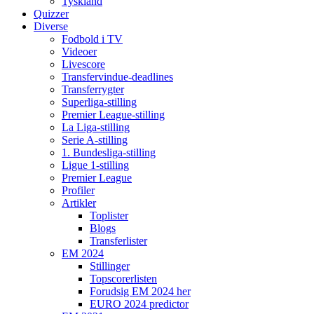
Tyskland
Quizzer
Diverse
Fodbold i TV
Videoer
Livescore
Transfervindue-deadlines
Transferrygter
Superliga-stilling
Premier League-stilling
La Liga-stilling
Serie A-stilling
1. Bundesliga-stilling
Ligue 1-stilling
Premier League
Profiler
Artikler
Toplister
Blogs
Transferlister
EM 2024
Stillinger
Topscorerlisten
Forudsig EM 2024 her
EURO 2024 predictor