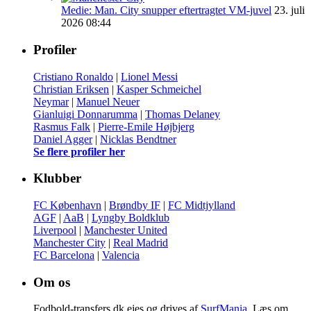
Medie: Man. City snupper eftertragtet VM-juvel
23. juli
2026 08:44
Profiler
Cristiano Ronaldo
|
Lionel Messi
Christian Eriksen
|
Kasper Schmeichel
Neymar
|
Manuel Neuer
Gianluigi Donnarumma
|
Thomas Delaney
Rasmus Falk
|
Pierre-Emile Højbjerg
Daniel Agger
|
Nicklas Bendtner
Se flere profiler her
Klubber
FC København
|
Brøndby IF
|
FC Midtjylland
AGF
|
AaB
|
Lyngby Boldklub
Liverpool
|
Manchester United
Manchester City
|
Real Madrid
FC Barcelona
|
Valencia
Om os
Fodbold-transfers.dk ejes og drives af
SurfMania
. Læs om