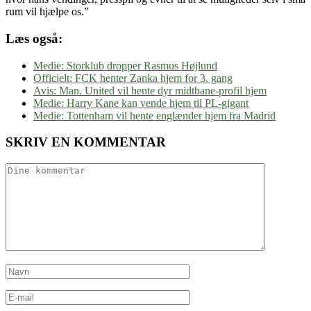
rum vil hjælpe os.”
Læs også:
Medie: Storklub dropper Rasmus Højlund
Officielt: FCK henter Zanka hjem for 3. gang
Avis: Man. United vil hente dyr midtbane-profil hjem
Medie: Harry Kane kan vende hjem til PL-gigant
Medie: Tottenham vil hente englænder hjem fra Madrid
SKRIV EN KOMMENTAR