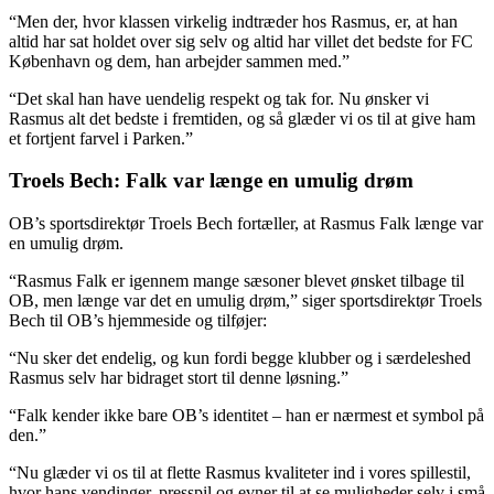
“Men der, hvor klassen virkelig indtræder hos Rasmus, er, at han
altid har sat holdet over sig selv og altid har villet det bedste for FC
København og dem, han arbejder sammen med.”
“Det skal han have uendelig respekt og tak for. Nu ønsker vi
Rasmus alt det bedste i fremtiden, og så glæder vi os til at give ham
et fortjent farvel i Parken.”
Troels Bech: Falk var længe en umulig drøm
OB’s sportsdirektør Troels Bech fortæller, at Rasmus Falk længe var
en umulig drøm.
“Rasmus Falk er igennem mange sæsoner blevet ønsket tilbage til
OB, men længe var det en umulig drøm,” siger sportsdirektør Troels
Bech til OB’s hjemmeside og tilføjer:
“Nu sker det endelig, og kun fordi begge klubber og i særdeleshed
Rasmus selv har bidraget stort til denne løsning.”
“Falk kender ikke bare OB’s identitet – han er nærmest et symbol på
den.”
“Nu glæder vi os til at flette Rasmus kvaliteter ind i vores spillestil,
hvor hans vendinger, presspil og evner til at se muligheder selv i små