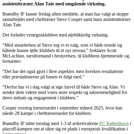
assistenttræner Alan Tate med omgående virkning.
Brøndby IF kunne fredag aften meddele, at man har valgt at stoppe
samarbejdet med cheftræner Steve Cooper samt hans assistenttræner
Alan Tate.
Det forlader vestegnsklubben med øjeblikkelig virkning.
“Med ansættelsen af Steve tog vi et valg, som vi både troede og
håbede kunne løfte klubben til et nyt niveau,” forklarer Scott
McLachlan, næstformand i bestyrelsen, til klubbens hjemmeside og
fortsætter:
“Det har det også gjort i flere aspekter, men hverken resultaterne
eller præstationerne på banen er fulgt med.”
“Derfor har vi i dag valgt at sige farvel til både Steve og Alan. Vi
sender dem videre med vores store respekt og taknemmelighed for
deres indsats og engagement i klubben.”
Cooper overtog trænersædet i september måned 2025, hvor han
nåede 28 kampe i cheftrænersædet for klubben.
Brøndby IF tabte torsdag med 1-3 til ærkerivalerne
FC København
i
playoff-kampen om at sikre sig en plads i europæisk kvalifikation i