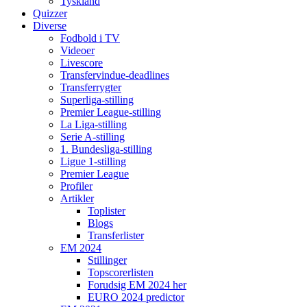
Tyskland
Quizzer
Diverse
Fodbold i TV
Videoer
Livescore
Transfervindue-deadlines
Transferrygter
Superliga-stilling
Premier League-stilling
La Liga-stilling
Serie A-stilling
1. Bundesliga-stilling
Ligue 1-stilling
Premier League
Profiler
Artikler
Toplister
Blogs
Transferlister
EM 2024
Stillinger
Topscorerlisten
Forudsig EM 2024 her
EURO 2024 predictor