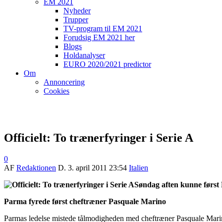
EM 2021
Nyheder
Trupper
TV-program til EM 2021
Forudsig EM 2021 her
Blogs
Holdanalyser
EURO 2020/2021 predictor
Om
Annoncering
Cookies
Officielt: To trænerfyringer i Serie A
0
AF
Redaktionen
D.
3. april 2011 23:54
Italien
Søndag aften kunne først 
Parma fyrede først cheftræner Pasquale Marino
Parmas ledelse mistede tålmodigheden med cheftræner Pasquale Marino