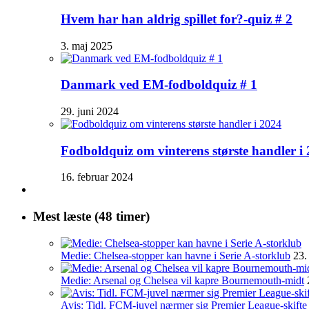
Hvem har han aldrig spillet for?-quiz # 2
3. maj 2025
Danmark ved EM-fodboldquiz # 1
29. juni 2024
Fodboldquiz om vinterens største handler i
16. februar 2024
Mest læste (48 timer)
Medie: Chelsea-stopper kan havne i Serie A-storklub
23.
Medie: Arsenal og Chelsea vil kapre Bournemouth-midt
Avis: Tidl. FCM-juvel nærmer sig Premier League-skifte