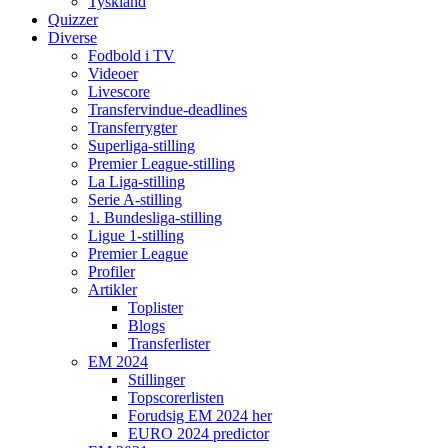
Tyskland
Quizzer
Diverse
Fodbold i TV
Videoer
Livescore
Transfervindue-deadlines
Transferrygter
Superliga-stilling
Premier League-stilling
La Liga-stilling
Serie A-stilling
1. Bundesliga-stilling
Ligue 1-stilling
Premier League
Profiler
Artikler
Toplister
Blogs
Transferlister
EM 2024
Stillinger
Topscorerlisten
Forudsig EM 2024 her
EURO 2024 predictor