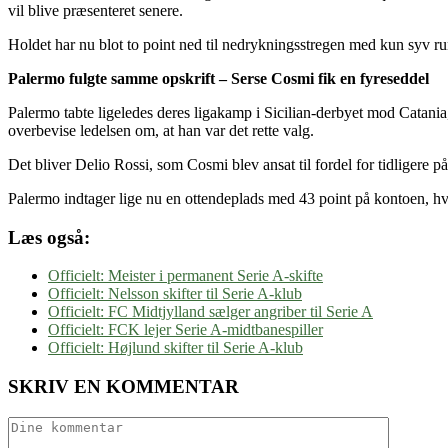
vil blive præsenteret senere.
Holdet har nu blot to point ned til nedrykningsstregen med kun syv ru
Palermo fulgte samme opskrift – Serse Cosmi fik en fyreseddel
Palermo tabte ligeledes deres ligakamp i Sicilian-derbyet mod Catani
overbevise ledelsen om, at han var det rette valg.
Det bliver Delio Rossi, som Cosmi blev ansat til fordel for tidligere p
Palermo indtager lige nu en ottendeplads med 43 point på kontoen, hvi
Læs også:
Officielt: Meister i permanent Serie A-skifte
Officielt: Nelsson skifter til Serie A-klub
Officielt: FC Midtjylland sælger angriber til Serie A
Officielt: FCK lejer Serie A-midtbanespiller
Officielt: Højlund skifter til Serie A-klub
SKRIV EN KOMMENTAR