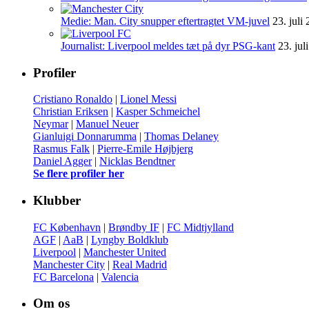
Medie: Man. City snupper eftertragtet VM-juvel
23. juli
Journalist: Liverpool meldes tæt på dyr PSG-kant
23. jul
Profiler
Cristiano Ronaldo
|
Lionel Messi
Christian Eriksen
|
Kasper Schmeichel
Neymar
|
Manuel Neuer
Gianluigi Donnarumma
|
Thomas Delaney
Rasmus Falk
|
Pierre-Emile Højbjerg
Daniel Agger
|
Nicklas Bendtner
Se flere profiler her
Klubber
FC København
|
Brøndby IF
|
FC Midtjylland
AGF
|
AaB
|
Lyngby Boldklub
Liverpool
|
Manchester United
Manchester City
|
Real Madrid
FC Barcelona
|
Valencia
Om os