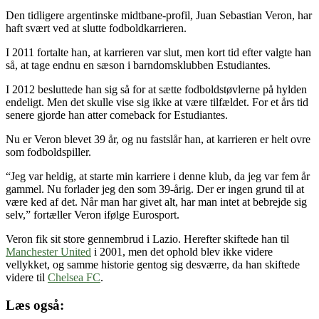
Den tidligere argentinske midtbane-profil, Juan Sebastian Veron, har
haft svært ved at slutte fodboldkarrieren.
I 2011 fortalte han, at karrieren var slut, men kort tid efter valgte han
så, at tage endnu en sæson i barndomsklubben Estudiantes.
I 2012 besluttede han sig så for at sætte fodboldstøvlerne på hylden
endeligt. Men det skulle vise sig ikke at være tilfældet. For et års tid
senere gjorde han atter comeback for Estudiantes.
Nu er Veron blevet 39 år, og nu fastslår han, at karrieren er helt ovre
som fodboldspiller.
“Jeg var heldig, at starte min karriere i denne klub, da jeg var fem år
gammel. Nu forlader jeg den som 39-årig. Der er ingen grund til at
være ked af det. Når man har givet alt, har man intet at bebrejde sig
selv,” fortæller Veron ifølge Eurosport.
Veron fik sit store gennembrud i Lazio. Herefter skiftede han til
Manchester United
i 2001, men det ophold blev ikke videre
vellykket, og samme historie gentog sig desværre, da han skiftede
videre til
Chelsea FC
.
Læs også: