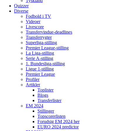
Tyskland
Quizzer
Diverse
Fodbold i TV
Videoer
Livescore
Transfervindue-deadlines
Transferrygter
Superliga-stilling
Premier League-stilling
La Liga-stilling
Serie A-stilling
1. Bundesliga-stilling
Ligue 1-stilling
Premier League
Profiler
Artikler
Toplister
Blogs
Transferlister
EM 2024
Stillinger
Topscorerlisten
Forudsig EM 2024 her
EURO 2024 predictor