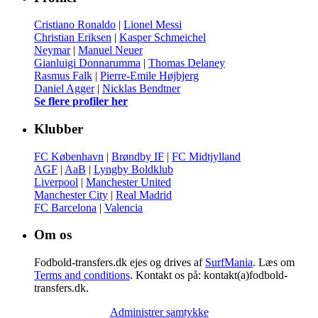
Cristiano Ronaldo
|
Lionel Messi
Christian Eriksen
|
Kasper Schmeichel
Neymar
|
Manuel Neuer
Gianluigi Donnarumma
|
Thomas Delaney
Rasmus Falk
|
Pierre-Emile Højbjerg
Daniel Agger
|
Nicklas Bendtner
Se flere profiler her
Klubber
FC København
|
Brøndby IF
|
FC Midtjylland
AGF
|
AaB
|
Lyngby Boldklub
Liverpool
|
Manchester United
Manchester City
|
Real Madrid
FC Barcelona
|
Valencia
Om os
Fodbold-transfers.dk ejes og drives af
SurfMania
. Læs om
Terms and conditions
. Kontakt os på: kontakt(a)fodbold-
transfers.dk.
Administrer samtykke