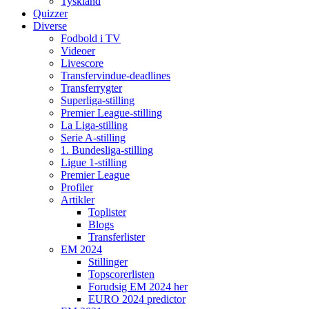
Tyskland
Quizzer
Diverse
Fodbold i TV
Videoer
Livescore
Transfervindue-deadlines
Transferrygter
Superliga-stilling
Premier League-stilling
La Liga-stilling
Serie A-stilling
1. Bundesliga-stilling
Ligue 1-stilling
Premier League
Profiler
Artikler
Toplister
Blogs
Transferlister
EM 2024
Stillinger
Topscorerlisten
Forudsig EM 2024 her
EURO 2024 predictor