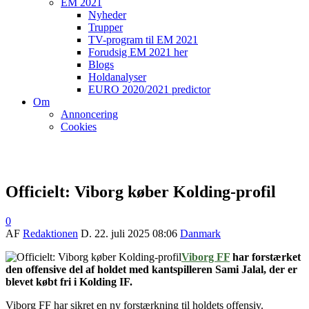
EM 2021
Nyheder
Trupper
TV-program til EM 2021
Forudsig EM 2021 her
Blogs
Holdanalyser
EURO 2020/2021 predictor
Om
Annoncering
Cookies
Officielt: Viborg køber Kolding-profil
0
AF
Redaktionen
D.
22. juli 2025 08:06
Danmark
Viborg FF
har forstærket
den offensive del af holdet med kantspilleren Sami Jalal, der er
blevet købt fri i Kolding IF.
Viborg FF har sikret en ny forstærkning til holdets offensiv.