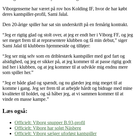
Viborgenserne har været på rov hos Kolding IF, hvor de har købt
deres kantspiller-profil, Sami Jalal.
Den 20-årige spiller har sat sin underskrift på en femårig kontrakt.
“Jeg er rigtig glad og stolt over, at jeg er endt her i Viborg FF, og jeg
ser meget frem til at repræsentere klubben og få min debut,” siger
Sami Jalal til klubbens hjemmeside og tilføjer:
“Jeg ser mig selv som en driblestærk kantspiller med god fart og
alsidighed, og jeg er sikker på, at jeg kommer til at passe rigtig godt
ind her i klubben, og at jeg kommer til at udvikle mig endnu mere
som spiller her.”
“Jeg er både glad og spændt, og nu glæder jeg mig meget til at
komme i gang. Jeg ser frem til at arbejde hårdt og bidrage med mine
kvaliteter til holdet, og så håber jeg, at vi sammen kommer til at
vinde en masse kampe.”
Læs også:
Officielt: Viborg snupper B.93-profil
Officielt: Viborg har solgt Näsberg
Officielt: Viborg sælger uforløst kantspiller