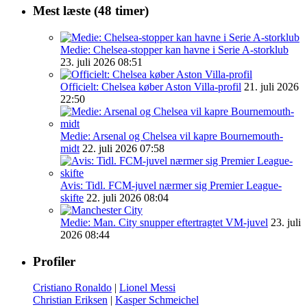
Mest læste (48 timer)
Medie: Chelsea-stopper kan havne i Serie A-storklub
23. juli 2026 08:51
Officielt: Chelsea køber Aston Villa-profil
21. juli 2026
22:50
Medie: Arsenal og Chelsea vil kapre Bournemouth-
midt
22. juli 2026 07:58
Avis: Tidl. FCM-juvel nærmer sig Premier League-
skifte
22. juli 2026 08:04
Medie: Man. City snupper eftertragtet VM-juvel
23. juli
2026 08:44
Profiler
Cristiano Ronaldo
|
Lionel Messi
Christian Eriksen
|
Kasper Schmeichel