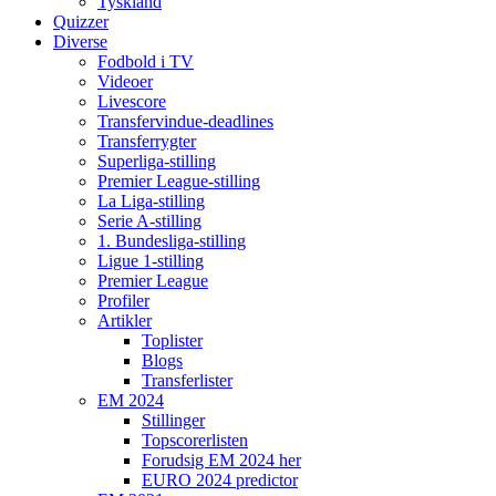
Tyskland
Quizzer
Diverse
Fodbold i TV
Videoer
Livescore
Transfervindue-deadlines
Transferrygter
Superliga-stilling
Premier League-stilling
La Liga-stilling
Serie A-stilling
1. Bundesliga-stilling
Ligue 1-stilling
Premier League
Profiler
Artikler
Toplister
Blogs
Transferlister
EM 2024
Stillinger
Topscorerlisten
Forudsig EM 2024 her
EURO 2024 predictor