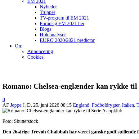
EM 2021
Nyheder
Trupper
TV-program til EM 2021
Forudsig EM 2021 her
Blogs
Holdanalyser
EURO 2020/2021 predictor
Om
Annoncering
Cookies
Romano: Chelsea-englænder kan rykke til 
0
AF
Jeppe J.
D.
25. juni 2026 08:15
England
,
Fodboldrygter
,
Italien
,
T
Foto: Shutterstock
Den 26-årige Trevoh Chalobah
har været ganske godt spillende 