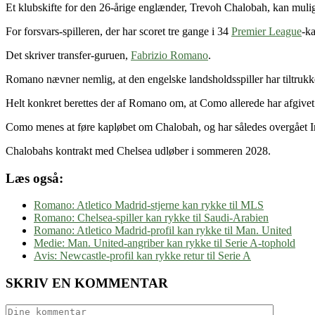
Et klubskifte for den 26-årige englænder, Trevoh Chalobah, kan mulig
For forsvars-spilleren, der har scoret tre gange i 34
Premier League
-ka
Det skriver transfer-guruen,
Fabrizio Romano
.
Romano nævner nemlig, at den engelske landsholdsspiller har tiltrukk
Helt konkret berettes der af Romano om, at Como allerede har afgivet
Como menes at føre kapløbet om Chalobah, og har således overgået Int
Chalobahs kontrakt med Chelsea udløber i sommeren 2028.
Læs også:
Romano: Atletico Madrid-stjerne kan rykke til MLS
Romano: Chelsea-spiller kan rykke til Saudi-Arabien
Romano: Atletico Madrid-profil kan rykke til Man. United
Medie: Man. United-angriber kan rykke til Serie A-tophold
Avis: Newcastle-profil kan rykke retur til Serie A
SKRIV EN KOMMENTAR