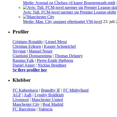
Medie: Arsenal og Chelsea vil kapre Bournemouth-midt
Avis: Tidl. FCM-juvel nærmer sig Premier League-skifte
Medie: Man. City snupper eftertragtet VM-juvel
23. juli
Profiler
Cristiano Ronaldo
|
Lionel Messi
Christian Eriksen
|
Kasper Schmeichel
Neymar
|
Manuel Neuer
Gianluigi Donnarumma
|
Thomas Delaney
Rasmus Falk
|
Pierre-Emile Højbjerg
Daniel Agger
|
Nicklas Bendtner
Se flere profiler her
Klubber
FC København
|
Brøndby IF
|
FC Midtjylland
AGF
|
AaB
|
Lyngby Boldklub
Liverpool
|
Manchester United
Manchester City
|
Real Madrid
FC Barcelona
|
Valencia