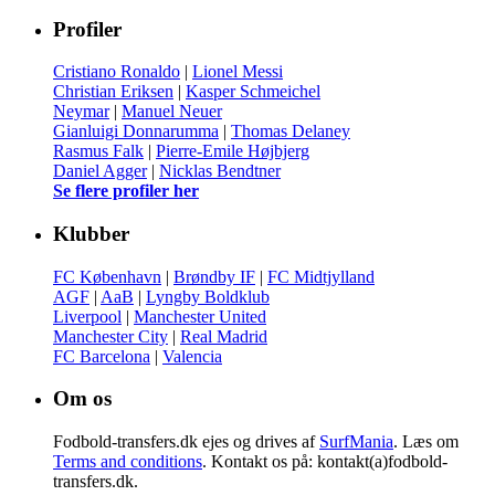
Profiler
Cristiano Ronaldo
|
Lionel Messi
Christian Eriksen
|
Kasper Schmeichel
Neymar
|
Manuel Neuer
Gianluigi Donnarumma
|
Thomas Delaney
Rasmus Falk
|
Pierre-Emile Højbjerg
Daniel Agger
|
Nicklas Bendtner
Se flere profiler her
Klubber
FC København
|
Brøndby IF
|
FC Midtjylland
AGF
|
AaB
|
Lyngby Boldklub
Liverpool
|
Manchester United
Manchester City
|
Real Madrid
FC Barcelona
|
Valencia
Om os
Fodbold-transfers.dk ejes og drives af
SurfMania
. Læs om
Terms and conditions
. Kontakt os på: kontakt(a)fodbold-
transfers.dk.