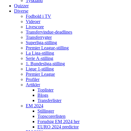
Tyskland
Quizzer
Diverse
Fodbold i TV
Videoer
Livescore
Transfervindue-deadlines
Transferrygter
Superliga-stilling
Premier League-stilling
La Liga-stilling
Serie A-stilling
1. Bundesliga-stilling
Ligue 1-stilling
Premier League
Profiler
Artikler
Toplister
Blogs
Transferlister
EM 2024
Stillinger
Topscorerlisten
Forudsig EM 2024 her
EURO 2024 predictor