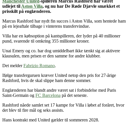
Manchester United
-spilleren Marcus Rashford har været
udlejet til
Aston Villa
, og nu har De Røde Djævle smækket et
prisskilt på englænderen.
Marcus Rashford har nydt fin succes i Aston Villa, som hentede ham
på en lejeaftale tilbage i vinterens transfervindue.
Villa har en købsoption på kantspilleren, der lyder på 40 millioner
pund, svarende til omkring 355 millioner kroner.
Unai Emery og co. har dog umiddelbart ikke tænkt sig at aktivere
klausulen, men prisen er den samme for andre klubber.
Det melder
Fabrizio Romano
.
Ifølge transferguruen kræver United netop den pris for 27-årige
Rashford, hvis de skal slippe ham denne sommer.
Englænderen har blandt andre været sat i forbindelse med Paris
Saint-Germain og
FC Barcelona
på det seneste.
Rashford nåede samlet set 17 kampe for Villa i løbet af foråret, hvor
det blev til fire mål og seks assists.
Hans kontrakt med United gælder til sommeren 2028.