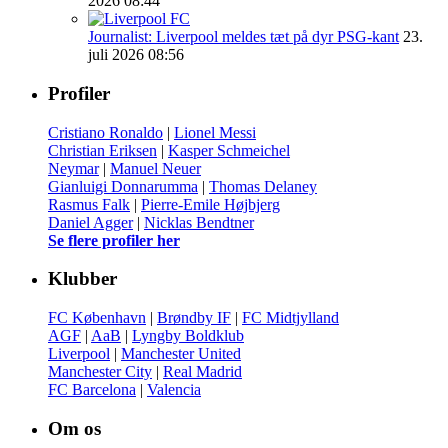
2026 08:44
Journalist: Liverpool meldes tæt på dyr PSG-kant
23.
juli 2026 08:56
Profiler
Cristiano Ronaldo
|
Lionel Messi
Christian Eriksen
|
Kasper Schmeichel
Neymar
|
Manuel Neuer
Gianluigi Donnarumma
|
Thomas Delaney
Rasmus Falk
|
Pierre-Emile Højbjerg
Daniel Agger
|
Nicklas Bendtner
Se flere profiler her
Klubber
FC København
|
Brøndby IF
|
FC Midtjylland
AGF
|
AaB
|
Lyngby Boldklub
Liverpool
|
Manchester United
Manchester City
|
Real Madrid
FC Barcelona
|
Valencia
Om os