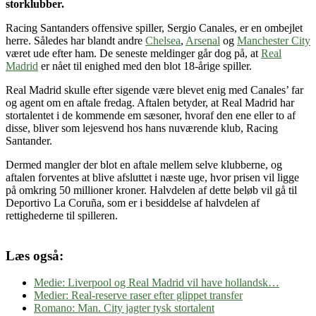
storklubber.
Racing Santanders offensive spiller, Sergio Canales, er en ombejlet
herre. Således har blandt andre
Chelsea
,
Arsenal
og
Manchester City
været ude efter ham. De seneste meldinger går dog på, at
Real
Madrid
er nået til enighed med den blot 18-årige spiller.
Real Madrid skulle efter sigende være blevet enig med Canales’ far
og agent om en aftale fredag. Aftalen betyder, at Real Madrid har
stortalentet i de kommende em sæsoner, hvoraf den ene eller to af
disse, bliver som lejesvend hos hans nuværende klub, Racing
Santander.
Dermed mangler der blot en aftale mellem selve klubberne, og
aftalen forventes at blive afsluttet i næste uge, hvor prisen vil ligge
på omkring 50 millioner kroner. Halvdelen af dette beløb vil gå til
Deportivo La Coruña, som er i besiddelse af halvdelen af
rettighederne til spilleren.
Læs også:
Medie: Liverpool og Real Madrid vil have hollandsk…
Medier: Real-reserve raser efter glippet transfer
Romano: Man. City jagter tysk stortalent