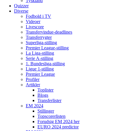
Tyskland
Quizzer
Diverse
Fodbold i TV
Videoer
Livescore
Transfervindue-deadlines
Transferrygter
Superliga-stilling
Premier League-stilling
La Liga-stilling
Serie A-stilling
1. Bundesliga-stilling
Ligue 1-stilling
Premier League
Profiler
Artikler
Toplister
Blogs
Transferlister
EM 2024
Stillinger
Topscorerlisten
Forudsig EM 2024 her
EURO 2024 predictor