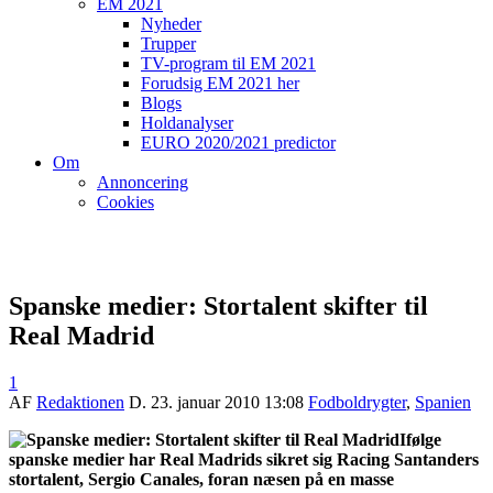
EM 2021
Nyheder
Trupper
TV-program til EM 2021
Forudsig EM 2021 her
Blogs
Holdanalyser
EURO 2020/2021 predictor
Om
Annoncering
Cookies
Spanske medier: Stortalent skifter til
Real Madrid
1
AF
Redaktionen
D.
23. januar 2010 13:08
Fodboldrygter
,
Spanien
Ifølge
spanske medier har Real Madrids sikret sig Racing Santanders
stortalent, Sergio Canales, foran næsen på en masse