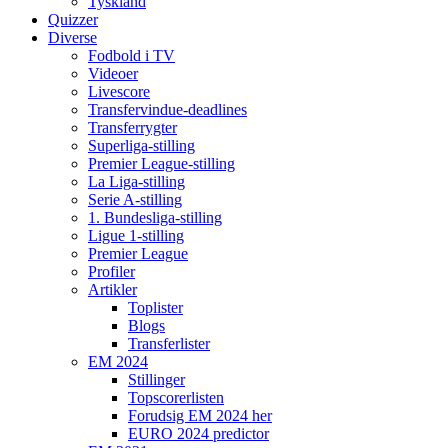
Tyskland
Quizzer
Diverse
Fodbold i TV
Videoer
Livescore
Transfervindue-deadlines
Transferrygter
Superliga-stilling
Premier League-stilling
La Liga-stilling
Serie A-stilling
1. Bundesliga-stilling
Ligue 1-stilling
Premier League
Profiler
Artikler
Toplister
Blogs
Transferlister
EM 2024
Stillinger
Topscorerlisten
Forudsig EM 2024 her
EURO 2024 predictor