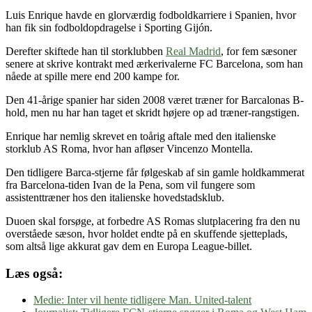
Luis Enrique havde en glorværdig fodboldkarriere i Spanien, hvor
han fik sin fodboldopdragelse i Sporting Gijón.
Derefter skiftede han til storklubben
Real Madrid
, for fem sæsoner
senere at skrive kontrakt med ærkerivalerne FC Barcelona, som han
nåede at spille mere end 200 kampe for.
Den 41-årige spanier har siden 2008 været træner for Barcalonas B-
hold, men nu har han taget et skridt højere op ad træner-rangstigen.
Enrique har nemlig skrevet en toårig aftale med den italienske
storklub AS Roma, hvor han afløser Vincenzo Montella.
Den tidligere Barca-stjerne får følgeskab af sin gamle holdkammerat
fra Barcelona-tiden Ivan de la Pena, som vil fungere som
assistenttræner hos den italienske hovedstadsklub.
Duoen skal forsøge, at forbedre AS Romas slutplacering fra den nu
overståede sæson, hvor holdet endte på en skuffende sjetteplads,
som altså lige akkurat gav dem en Europa League-billet.
Læs også:
Medie: Inter vil hente tidligere Man. United-talent