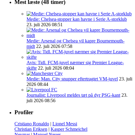
Mest læste (48 timer)
Medie: Chelsea-stopper kan havne i Serie A-storklub
23. juli 2026 08:51
Medie: Arsenal og Chelsea vil kapre Bournemouth-
midt
22. juli 2026 07:58
Avis: Tidl. FCM-juvel nærmer sig Premier League-
skifte
22. juli 2026 08:04
Medie: Man. City snupper eftertragtet VM-juvel
23. juli
2026 08:44
Journalist: Liverpool meldes tæt på dyr PSG-kant
23.
juli 2026 08:56
Profiler
Cristiano Ronaldo
|
Lionel Messi
Christian Eriksen
|
Kasper Schmeichel
Neymar
|
Manuel Neuer