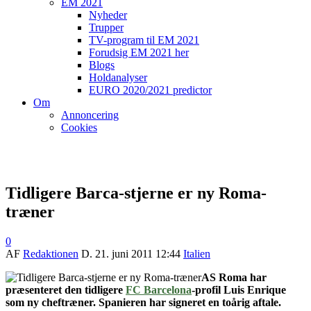
EM 2021
Nyheder
Trupper
TV-program til EM 2021
Forudsig EM 2021 her
Blogs
Holdanalyser
EURO 2020/2021 predictor
Om
Annoncering
Cookies
Tidligere Barca-stjerne er ny Roma-
træner
0
AF
Redaktionen
D.
21. juni 2011 12:44
Italien
AS Roma har
præsenteret den tidligere
FC Barcelona
-profil Luis Enrique
som ny cheftræner. Spanieren har signeret en toårig aftale.