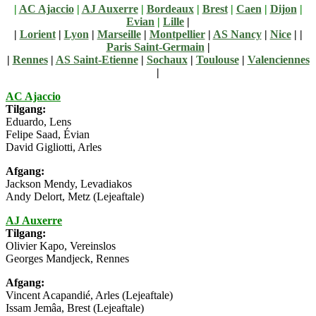
|
AC Ajaccio
|
AJ Auxerre
|
Bordeaux
|
Brest
|
Caen
|
Dijon
|
Evian
|
Lille
|
|
Lorient
|
Lyon
|
Marseille
|
Montpellier
|
AS Nancy
|
Nice
| |
Paris Saint-Germain
|
|
Rennes
|
AS Saint-Etienne
|
Sochaux
|
Toulouse
|
Valenciennes
|
AC Ajaccio
Tilgang:
Eduardo, Lens
Felipe Saad, Évian
David Gigliotti, Arles
Afgang:
Jackson Mendy, Levadiakos
Andy Delort, Metz (Lejeaftale)
AJ Auxerre
Tilgang:
Olivier Kapo, Vereinslos
Georges Mandjeck, Rennes
Afgang:
Vincent Acapandié, Arles (Lejeaftale)
Issam Jemâa, Brest (Lejeaftale)