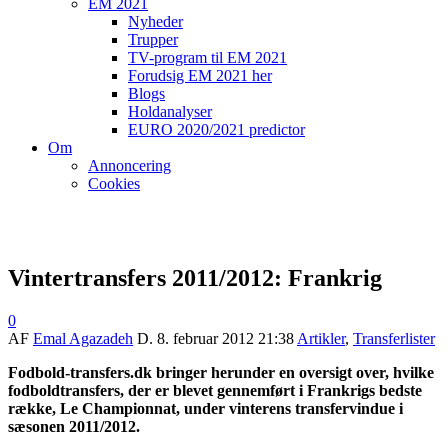
EM 2021
Nyheder
Trupper
TV-program til EM 2021
Forudsig EM 2021 her
Blogs
Holdanalyser
EURO 2020/2021 predictor
Om
Annoncering
Cookies
Vintertransfers 2011/2012: Frankrig
0
AF
Emal Agazadeh
D.
8. februar 2012 21:38
Artikler
,
Transferlister
Fodbold-transfers.dk bringer herunder en oversigt over, hvilke
fodboldtransfers, der er blevet gennemført i Frankrigs bedste
række, Le Championnat, under vinterens transfervindue i
sæsonen 2011/2012.