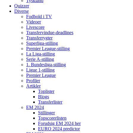
Tyskland
Quizzer
Diverse
Fodbold i TV
Videoer
Livescore
Transfervindue-deadlines
Transferrygter
Superliga-stilling
Premier League-stilling
La Liga-stilling
Serie A-stilling
1. Bundesliga-stilling
Ligue 1-stilling
Premier League
Profiler
Artikler
Toplister
Blogs
Transferlister
EM 2024
Stillinger
Topscorerlisten
Forudsig EM 2024 her
EURO 2024 predictor