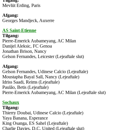
Tilgang:
Mevlüt Erding, Paris
Afgang:
Georges Mandjeck, Auxerre
AS Saint-Etienne
Tilgang:
Pierre-Emerick Aubameyang, AC Milan
Danijel Aleksic, FC Genoa
Jonathan Brison, Nancy
Gelson Fernandes, Leicester (Lejeaftale slut)
Afgang:
Gelson Fernandes, Udinese Calcio (Lejeaftale)
Moustapha Bayal Sall, Nancy (Lejeaftale)
Idriss Saadi, Reims (Lejeaftale)
Paulão, Betis (Lejeaftale)
Pierre-Emerick Aubameyang, AC Milan (Lejeaftale slut)
Sochaux
Tilgang:
Thierry Doubai, Udinese Calcio (Lejeaftale)
Yaya Banana, Esperance
King Osanga, ES Sahel (Lejeaftale)
Charlie Davies, D.C. United (Lejeaftale slut)