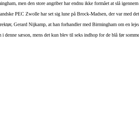
mingham, men den store angriber har endnu ikke formået at slå igenne
llandske PEC Zwolle har set sig lune på Brock-Madsen, der var med de
irektør, Gerard Nijkamp, at han forhandler med Birmingham om en lejeaft
 i denne sæson, mens det kun blev til seks indhop for de blå før somm