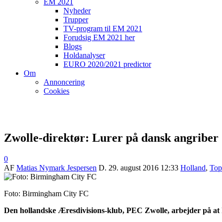
EM 2021
Nyheder
Trupper
TV-program til EM 2021
Forudsig EM 2021 her
Blogs
Holdanalyser
EURO 2020/2021 predictor
Om
Annoncering
Cookies
Zwolle-direktør: Lurer på dansk angriber
0
AF
Matias Nymark Jespersen
D.
29. august 2016 12:33
Holland
,
Top-
Foto: Birmingham City FC
Den hollandske Æresdivisions-klub, PEC Zwolle, arbejder på at h