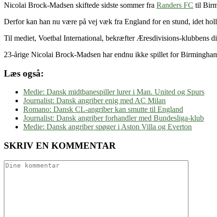
Nicolai Brock-Madsen skiftede sidste sommer fra
Randers FC
til Bir
Derfor kan han nu være på vej væk fra England for en stund, idet ho
Til mediet, Voetbal International, bekræfter Æresdivisions-klubbens d
23-årige Nicolai Brock-Madsen har endnu ikke spillet for Birmingham
Læs også:
Medie: Dansk midtbanespiller lurer i Man. United og Spurs
Journalist: Dansk angriber enig med AC Milan
Romano: Dansk CL-angriber kan smutte til England
Journalist: Dansk angriber forhandler med Bundesliga-klub
Medie: Dansk angriber spøger i Aston Villa og Everton
SKRIV EN KOMMENTAR