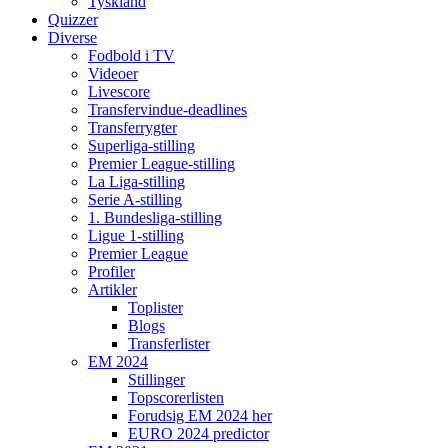
Tyskland
Quizzer
Diverse
Fodbold i TV
Videoer
Livescore
Transfervindue-deadlines
Transferrygter
Superliga-stilling
Premier League-stilling
La Liga-stilling
Serie A-stilling
1. Bundesliga-stilling
Ligue 1-stilling
Premier League
Profiler
Artikler
Toplister
Blogs
Transferlister
EM 2024
Stillinger
Topscorerlisten
Forudsig EM 2024 her
EURO 2024 predictor