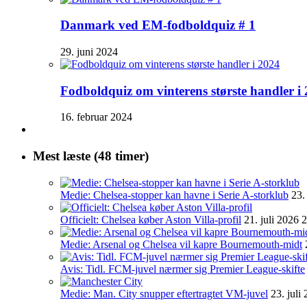
Danmark ved EM-fodboldquiz # 1
29. juni 2024
Fodboldquiz om vinterens største handler i
16. februar 2024
Mest læste (48 timer)
Medie: Chelsea-stopper kan havne i Serie A-storklub
23.
Officielt: Chelsea køber Aston Villa-profil
21. juli 2026 
Medie: Arsenal og Chelsea vil kapre Bournemouth-midt
Avis: Tidl. FCM-juvel nærmer sig Premier League-skifte
Medie: Man. City snupper eftertragtet VM-juvel
23. juli