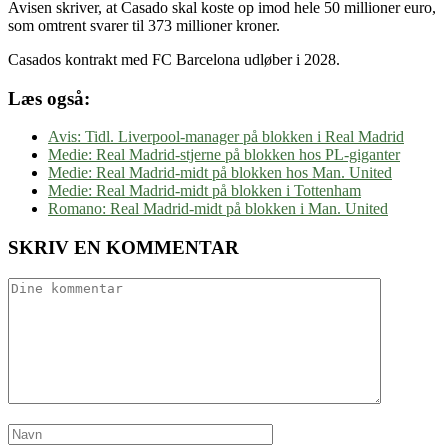
Avisen skriver, at Casado skal koste op imod hele 50 millioner euro,
som omtrent svarer til 373 millioner kroner.
Casados kontrakt med FC Barcelona udløber i 2028.
Læs også:
Avis: Tidl. Liverpool-manager på blokken i Real Madrid
Medie: Real Madrid-stjerne på blokken hos PL-giganter
Medie: Real Madrid-midt på blokken hos Man. United
Medie: Real Madrid-midt på blokken i Tottenham
Romano: Real Madrid-midt på blokken i Man. United
SKRIV EN KOMMENTAR