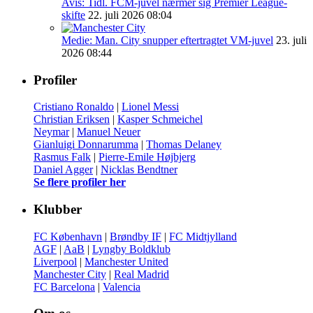
Avis: Tidl. FCM-juvel nærmer sig Premier League-
skifte
22. juli 2026 08:04
Medie: Man. City snupper eftertragtet VM-juvel
23. juli
2026 08:44
Profiler
Cristiano Ronaldo
|
Lionel Messi
Christian Eriksen
|
Kasper Schmeichel
Neymar
|
Manuel Neuer
Gianluigi Donnarumma
|
Thomas Delaney
Rasmus Falk
|
Pierre-Emile Højbjerg
Daniel Agger
|
Nicklas Bendtner
Se flere profiler her
Klubber
FC København
|
Brøndby IF
|
FC Midtjylland
AGF
|
AaB
|
Lyngby Boldklub
Liverpool
|
Manchester United
Manchester City
|
Real Madrid
FC Barcelona
|
Valencia