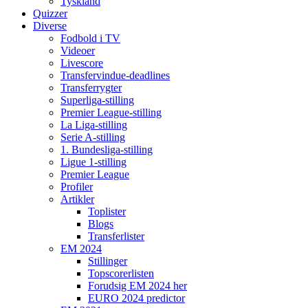
Tyskland
Quizzer
Diverse
Fodbold i TV
Videoer
Livescore
Transfervindue-deadlines
Transferrygter
Superliga-stilling
Premier League-stilling
La Liga-stilling
Serie A-stilling
1. Bundesliga-stilling
Ligue 1-stilling
Premier League
Profiler
Artikler
Toplister
Blogs
Transferlister
EM 2024
Stillinger
Topscorerlisten
Forudsig EM 2024 her
EURO 2024 predictor