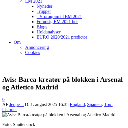
EM 2021
Nyheder
Trupper
TV-program til EM 2021
Forudsig EM 2021 her
Blogs
Holdanalyser
EURO 2020/2021 predictor
Om
Annoncering
Cookies
Avis: Barca-kreatør på blokken i Arsenal
og Atletico Madrid
0
AF
Jeppe J.
D.
1. august 2025 16:35
England
,
Spanien
,
Top-
historier
Foto: Shutterstock