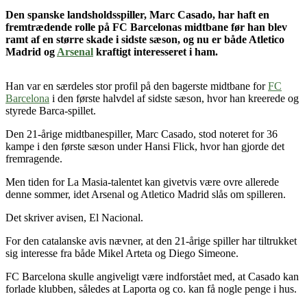
Den spanske landsholdsspiller, Marc Casado, har haft en
fremtrædende rolle på FC Barcelonas midtbane før han blev
ramt af en større skade i sidste sæson, og nu er både Atletico
Madrid og
Arsenal
kraftigt interesseret i ham.
Han var en særdeles stor profil på den bagerste midtbane for
FC
Barcelona
i den første halvdel af sidste sæson, hvor han kreerede og
styrede Barca-spillet.
Den 21-årige midtbanespiller, Marc Casado, stod noteret for 36
kampe i den første sæson under Hansi Flick, hvor han gjorde det
fremragende.
Men tiden for La Masia-talentet kan givetvis være ovre allerede
denne sommer, idet Arsenal og Atletico Madrid slås om spilleren.
Det skriver avisen, El Nacional.
For den catalanske avis nævner, at den 21-årige spiller har tiltrukket
sig interesse fra både Mikel Arteta og Diego Simeone.
FC Barcelona skulle angiveligt være indforstået med, at Casado kan
forlade klubben, således at Laporta og co. kan få nogle penge i hus.