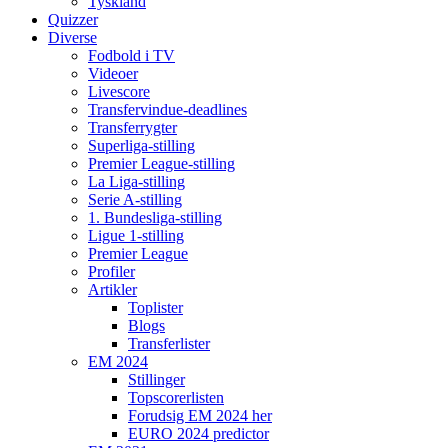
Tyskland
Quizzer
Diverse
Fodbold i TV
Videoer
Livescore
Transfervindue-deadlines
Transferrygter
Superliga-stilling
Premier League-stilling
La Liga-stilling
Serie A-stilling
1. Bundesliga-stilling
Ligue 1-stilling
Premier League
Profiler
Artikler
Toplister
Blogs
Transferlister
EM 2024
Stillinger
Topscorerlisten
Forudsig EM 2024 her
EURO 2024 predictor