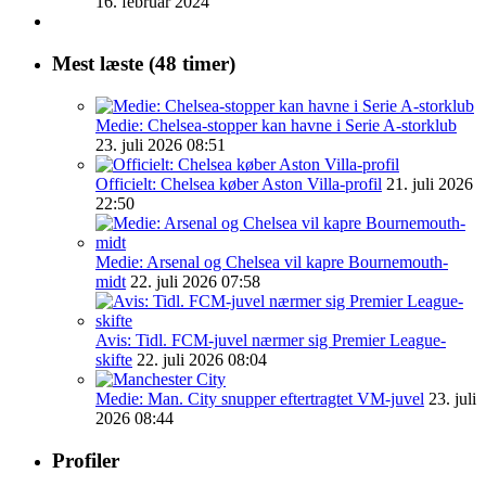
16. februar 2024
Mest læste (48 timer)
Medie: Chelsea-stopper kan havne i Serie A-storklub
23. juli 2026 08:51
Officielt: Chelsea køber Aston Villa-profil
21. juli 2026
22:50
Medie: Arsenal og Chelsea vil kapre Bournemouth-
midt
22. juli 2026 07:58
Avis: Tidl. FCM-juvel nærmer sig Premier League-
skifte
22. juli 2026 08:04
Medie: Man. City snupper eftertragtet VM-juvel
23. juli
2026 08:44
Profiler