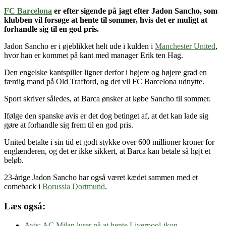
FC Barcelona
er efter sigende på jagt efter Jadon Sancho, som
klubben vil forsøge at hente til sommer, hvis det er muligt at
forhandle sig til en god pris.
Jadon Sancho er i øjeblikket helt ude i kulden i
Manchester United
,
hvor han er kommet på kant med manager Erik ten Hag.
Den engelske kantspiller ligner derfor i højere og højere grad en
færdig mand på Old Trafford, og det vil FC Barcelona udnytte.
Sport skriver således, at Barca ønsker at købe Sancho til sommer.
Ifølge den spanske avis er det dog betinget af, at det kan lade sig
gøre at forhandle sig frem til en god pris.
United betalte i sin tid et godt stykke over 600 millioner kroner for
englænderen, og det er ikke sikkert, at Barca kan betale så højt et
beløb.
23-årige Jadon Sancho har også været kædet sammen med et
comeback i
Borussia Dortmund
.
Læs også:
Avis: AC Milan lurer på at hente Liverpool-ikon