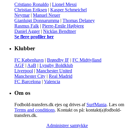
Cristiano Ronaldo
|
Lionel Messi
Christian Eriksen
|
Kasper Schmeichel
Neymar
|
Manuel Neuer
Gianluigi Donnarumma
|
Thomas Delaney
Rasmus Falk
|
Pierre-Emile Højbjerg
Daniel Agger
|
Nicklas Bendtner
Se flere profiler her
Klubber
FC København
|
Brøndby IF
|
FC Midtjylland
AGF
|
AaB
|
Lyngby Boldklub
Liverpool
|
Manchester United
Manchester City
|
Real Madrid
FC Barcelona
|
Valencia
Om os
Fodbold-transfers.dk ejes og drives af
SurfMania
. Læs om
Terms and conditions
. Kontakt os på: kontakt(a)fodbold-
transfers.dk.
Administrer samtykke