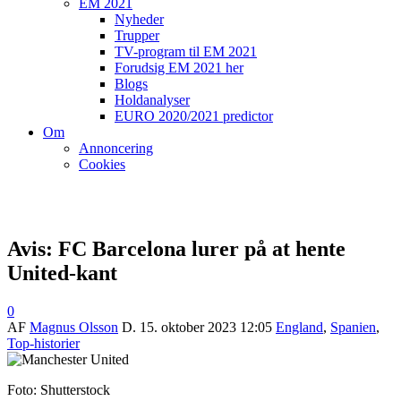
EM 2021
Nyheder
Trupper
TV-program til EM 2021
Forudsig EM 2021 her
Blogs
Holdanalyser
EURO 2020/2021 predictor
Om
Annoncering
Cookies
Avis: FC Barcelona lurer på at hente
United-kant
0
AF
Magnus Olsson
D.
15. oktober 2023 12:05
England
,
Spanien
,
Top-historier
Foto: Shutterstock