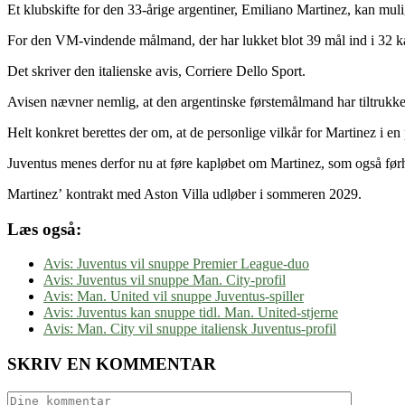
Et klubskifte for den 33-årige argentiner, Emiliano Martinez, kan mul
For den VM-vindende målmand, der har lukket blot 39 mål ind i 32 
Det skriver den italienske avis, Corriere Dello Sport.
Avisen nævner nemlig, at den argentinske førstemålmand har tiltrukket 
Helt konkret berettes der om, at de personlige vilkår for Martinez i en 
Juventus menes derfor nu at føre kapløbet om Martinez, som også før
Martinez’ kontrakt med Aston Villa udløber i sommeren 2029.
Læs også:
Avis: Juventus vil snuppe Premier League-duo
Avis: Juventus vil snuppe Man. City-profil
Avis: Man. United vil snuppe Juventus-spiller
Avis: Juventus kan snuppe tidl. Man. United-stjerne
Avis: Man. City vil snuppe italiensk Juventus-profil
SKRIV EN KOMMENTAR