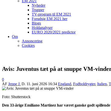
EM 2021
Nyheder
Trupper
TV-program til EM 2021
Forudsig EM 2021 her
Blogs
Holdanalyser
EURO 2020/2021 predictor
Om
Annoncering
Cookies
Avis: Juventus tæt på at snuppe VM-vinde
0
AF
Jeppe J.
D.
11. juni 2026 16:34
England
,
Fodboldrygter
,
Italien
,
T
Foto: Shutterstock
Den 33-årige Emiliano Martinez
har været ganske godt spillende