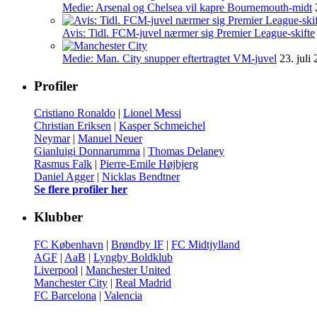
Medie: Arsenal og Chelsea vil kapre Bournemouth-midt
Avis: Tidl. FCM-juvel nærmer sig Premier League-skifte
Medie: Man. City snupper eftertragtet VM-juvel
23. juli
Profiler
Cristiano Ronaldo
|
Lionel Messi
Christian Eriksen
|
Kasper Schmeichel
Neymar
|
Manuel Neuer
Gianluigi Donnarumma
|
Thomas Delaney
Rasmus Falk
|
Pierre-Emile Højbjerg
Daniel Agger
|
Nicklas Bendtner
Se flere profiler her
Klubber
FC København
|
Brøndby IF
|
FC Midtjylland
AGF
|
AaB
|
Lyngby Boldklub
Liverpool
|
Manchester United
Manchester City
|
Real Madrid
FC Barcelona
|
Valencia