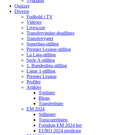
Tyskland
Quizzer
Diverse
Fodbold i TV
Videoer
Livescore
Transfervindue-deadlines
Transferrygter
Superliga-stilling
Premier League-stilling
La Liga-stilling
Serie A-stilling
1. Bundesliga-stilling
Ligue 1-stilling
Premier League
Profiler
Artikler
Toplister
Blogs
Transferlister
EM 2024
Stillinger
Topscorerlisten
Forudsig EM 2024 her
EURO 2024 predictor