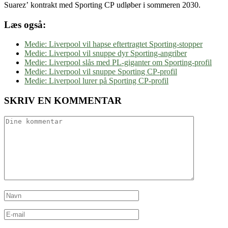
Suarez’ kontrakt med Sporting CP udløber i sommeren 2030.
Læs også:
Medie: Liverpool vil hapse eftertragtet Sporting-stopper
Medie: Liverpool vil snuppe dyr Sporting-angriber
Medie: Liverpool slås med PL-giganter om Sporting-profil
Medie: Liverpool vil snuppe Sporting CP-profil
Medie: Liverpool lurer på Sporting CP-profil
SKRIV EN KOMMENTAR