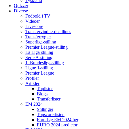
Tyskland
Quizzer
Diverse
Fodbold i TV
Videoer
Livescore
Transfervindue-deadlines
Transferrygter
Superliga-stilling
Premier League-stilling
La Liga-stilling
Serie A-stilling
1. Bundesliga-stilling
Ligue 1-stilling
Premier League
Profiler
Artikler
Toplister
Blogs
Transferlister
EM 2024
Stillinger
Topscorerlisten
Forudsig EM 2024 her
EURO 2024 predictor