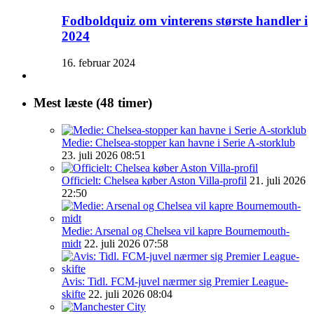
Fodboldquiz om vinterens største handler i
2024
16. februar 2024
Mest læste (48 timer)
Medie: Chelsea-stopper kan havne i Serie A-storklub
23. juli 2026 08:51
Officielt: Chelsea køber Aston Villa-profil
21. juli 2026
22:50
Medie: Arsenal og Chelsea vil kapre Bournemouth-
midt
22. juli 2026 07:58
Avis: Tidl. FCM-juvel nærmer sig Premier League-
skifte
22. juli 2026 08:04