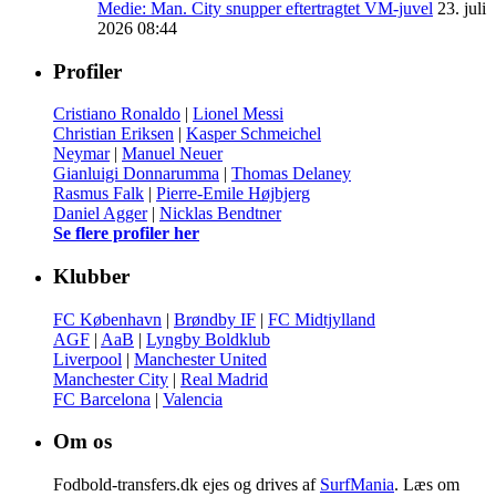
Medie: Man. City snupper eftertragtet VM-juvel
23. juli
2026 08:44
Profiler
Cristiano Ronaldo
|
Lionel Messi
Christian Eriksen
|
Kasper Schmeichel
Neymar
|
Manuel Neuer
Gianluigi Donnarumma
|
Thomas Delaney
Rasmus Falk
|
Pierre-Emile Højbjerg
Daniel Agger
|
Nicklas Bendtner
Se flere profiler her
Klubber
FC København
|
Brøndby IF
|
FC Midtjylland
AGF
|
AaB
|
Lyngby Boldklub
Liverpool
|
Manchester United
Manchester City
|
Real Madrid
FC Barcelona
|
Valencia
Om os
Fodbold-transfers.dk ejes og drives af
SurfMania
. Læs om