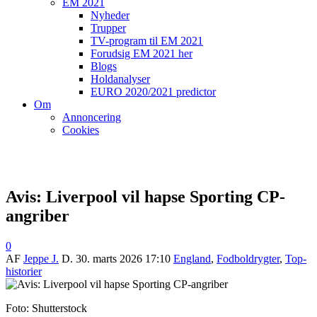
EM 2021
Nyheder
Trupper
TV-program til EM 2021
Forudsig EM 2021 her
Blogs
Holdanalyser
EURO 2020/2021 predictor
Om
Annoncering
Cookies
Avis: Liverpool vil hapse Sporting CP-
angriber
0
AF
Jeppe J.
D.
30. marts 2026 17:10
England
,
Fodboldrygter
,
Top-
historier
Foto: Shutterstock