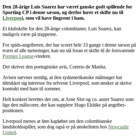
Den 28-årige Luis Suarez
har været ganske godt spillende for
Sporting CP i denne sæson
, og derfor lurer et skifte nu til
Liverpool
, som vil have fingrene i ham.
Et klubskifte for den 28-årige colombianer, Luis Suarez, kan
muligvis være på trapperne.
For spids-angriberen, der har scoret hele 33 gange i denne sæson på
tværs af alle turneringer, kan nu stå foran et skifte til de forsvarende
Premier League
-vindere.
Det skriver den portugisiske avis, Correio de Manha.
Avisen nævner nemlig, at den sydamerikanske målmager har
tiltrukket sig interesse fra selveste Liverpool, som ønsker at skrive
kontrakt med ham til sommer.
Helt konkret berettes der om, at Arne Slot og co. anser Suarez som
lige den målscorer, der kan supplere Hugo Ekitike på angriber-
positionen.
Liverpool menes at føre kapløbet om den colombianske
landsholdsspiller, som dog også er på ønskelisten hos
Newcastle
United
.