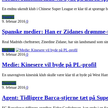
En endnu ukendt klub i Chinese Super League er klar til at sprænge b
Spanien
9. februar 2016
0
Spanske medier: Han er Zidanes drømme-
Real Madrids cheftræner, Zinedine Zidane, har sin landsmand som sin f
England
9. februar 2016
0
Medie: Kinesere vil byde på PL-profil
En unavngiven kinesisk klub skulle være klar til at byde på West Hams
Danmark
9. februar 2016
0
Agent: Tidligere Barca-stjerne tæt på Sup
FC Barcelonas tidligere angriber, Eidur Gudjohnsen, kan ende i en Su