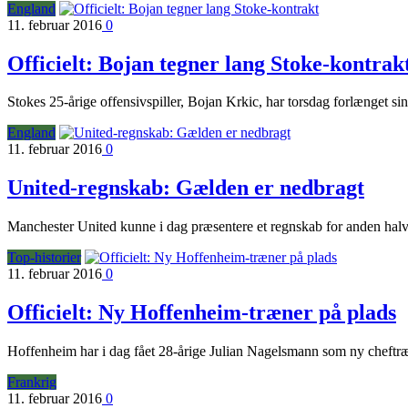
England
11. februar 2016
0
Officielt: Bojan tegner lang Stoke-kontrak
Stokes 25-årige offensivspiller, Bojan Krkic, har torsdag forlænget si
England
11. februar 2016
0
United-regnskab: Gælden er nedbragt
Manchester United kunne i dag præsentere et regnskab for anden halvd
Top-historier
11. februar 2016
0
Officielt: Ny Hoffenheim-træner på plads
Hoffenheim har i dag fået 28-årige Julian Nagelsmann som ny cheftræ
Frankrig
11. februar 2016
0