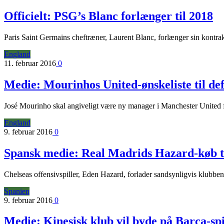
Officielt: PSG’s Blanc forlænger til 2018
Paris Saint Germains cheftræner, Laurent Blanc, forlænger sin kontra
England
11. februar 2016
0
Medie: Mourinhos United-ønskeliste til de
José Mourinho skal angiveligt være ny manager i Manchester United fr
England
9. februar 2016
0
Spansk medie: Real Madrids Hazard-køb t
Chelseas offensivspiller, Eden Hazard, forlader sandsynligvis klubben
Spanien
9. februar 2016
0
Medie: Kinesisk klub vil byde på Barca-spi