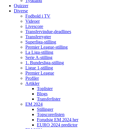
Tyskland
Quizzer
Diverse
Fodbold i TV
Videoer
Livescore
Transfervindue-deadlines
Transferrygter
Superliga-stilling
Premier League-stilling
La Liga-stilling
Serie A-stilling
1. Bundesliga-stilling
Ligue 1-stilling
Premier League
Profiler
Artikler
Toplister
Blogs
Transferlister
EM 2024
Stillinger
Topscorerlisten
Forudsig EM 2024 her
EURO 2024 predictor