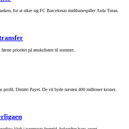
anken, for at sikre sig FC Barcelonas midtbanespiller Arda Turan.
transfer
ørste prioritet på ønskelisten til sommer.
 profil, Dimitri Payet. De vil byde næsten 400 millioner kroner.
erligaen
perliga-klub i nærmeste fremtid, bekræfter hans agent.