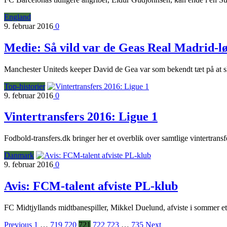
England
9. februar 2016
0
Medie: Så vild var de Geas Real Madrid-l
Manchester Uniteds keeper David de Gea var som bekendt tæt på at skif
Top-historier
9. februar 2016
0
Vintertransfers 2016: Ligue 1
Fodbold-transfers.dk bringer her et overblik over samtlige vintertransf
Danmark
9. februar 2016
0
Avis: FCM-talent afviste PL-klub
FC Midtjyllands midtbanespiller, Mikkel Duelund, afviste i sommer et
Previous
1
…
719
720
721
722
723
…
735
Next