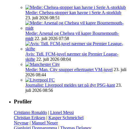
Medie: Chelsea-stopper kan havne i Serie A-storklub
23. juli 2026 08:51
Medie: Arsenal og Chelsea vil kapre Bournemouth-
midt
22. juli 2026 07:58
Avis: Tidl. FCM-juvel nærmer sig Premier League-
skifte
22. juli 2026 08:04
Medie: Man. City snupper eftertragtet VM-juvel
23. juli
2026 08:44
Journalist: Liverpool meldes tæt på dyr PSG-kant
23.
juli 2026 08:56
Profiler
Cristiano Ronaldo
|
Lionel Messi
Christian Eriksen
|
Kasper Schmeichel
Neymar
|
Manuel Neuer
Gianluigi Donnarumma
|
Thomas Delaney