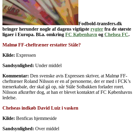
Fodbold-transfers.dk
bringer herunder nogle af dagens vigtigste
rygter
fra de største
ligaer i Europa. Bl.a. omkring
FC København
og
Chelsea FC
.
Malmø FF-cheftræner erstatter Ståle?
Kilde:
Expressen
Sandsynlighed:
Under middel
Kommentar:
Den svenske avis Expressen skriver, at Malmø FF-
cheftræner Roland Nilsson er en af personerne, der er med i FCK’s
trænerkabale, der skal gå op, når Ståle Solbakken forlader roret.
Nilsson afkræfter dog, at han er blevet kontaktet af FC Københavns
ledelse.
Chelseas indkøb David Luiz i vasken
Kilde:
Benficas hjemmeside
Sandsynlighed:
Over middel