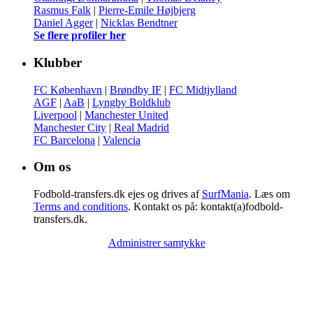
Rasmus Falk
|
Pierre-Emile Højbjerg
Daniel Agger
|
Nicklas Bendtner
Se flere profiler her
Klubber
FC København
|
Brøndby IF
|
FC Midtjylland
AGF
|
AaB
|
Lyngby Boldklub
Liverpool
|
Manchester United
Manchester City
|
Real Madrid
FC Barcelona
|
Valencia
Om os
Fodbold-transfers.dk ejes og drives af
SurfMania
. Læs om
Terms and conditions
. Kontakt os på: kontakt(a)fodbold-
transfers.dk.
Administrer samtykke