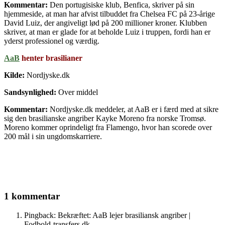
Kommentar:
Den portugisiske klub, Benfica, skriver på sin
hjemmeside, at man har afvist tilbuddet fra Chelsea FC på 23-årige
David Luiz, der angiveligt lød på 200 millioner kroner. Klubben
skriver, at man er glade for at beholde Luiz i truppen, fordi han er
yderst professionel og værdig.
AaB
henter brasilianer
Kilde:
Nordjyske.dk
Sandsynlighed:
Over middel
Kommentar:
Nordjyske.dk meddeler, at AaB er i færd med at sikre
sig den brasilianske angriber Kayke Moreno fra norske Tromsø.
Moreno kommer oprindeligt fra Flamengo, hvor han scorede over
200 mål i sin ungdomskarriere.
1 kommentar
Pingback: Bekræftet: AaB lejer brasiliansk angriber |
Fodbold-transfers.dk