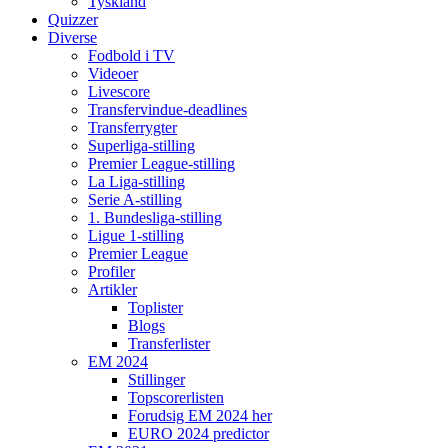
Tyskland
Quizzer
Diverse
Fodbold i TV
Videoer
Livescore
Transfervindue-deadlines
Transferrygter
Superliga-stilling
Premier League-stilling
La Liga-stilling
Serie A-stilling
1. Bundesliga-stilling
Ligue 1-stilling
Premier League
Profiler
Artikler
Toplister
Blogs
Transferlister
EM 2024
Stillinger
Topscorerlisten
Forudsig EM 2024 her
EURO 2024 predictor