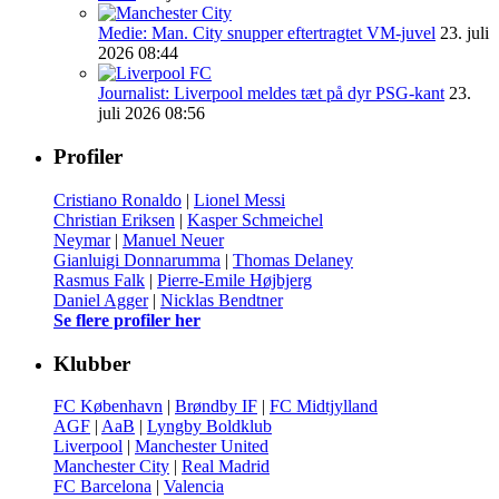
Medie: Man. City snupper eftertragtet VM-juvel
23. juli
2026 08:44
Journalist: Liverpool meldes tæt på dyr PSG-kant
23.
juli 2026 08:56
Profiler
Cristiano Ronaldo
|
Lionel Messi
Christian Eriksen
|
Kasper Schmeichel
Neymar
|
Manuel Neuer
Gianluigi Donnarumma
|
Thomas Delaney
Rasmus Falk
|
Pierre-Emile Højbjerg
Daniel Agger
|
Nicklas Bendtner
Se flere profiler her
Klubber
FC København
|
Brøndby IF
|
FC Midtjylland
AGF
|
AaB
|
Lyngby Boldklub
Liverpool
|
Manchester United
Manchester City
|
Real Madrid
FC Barcelona
|
Valencia