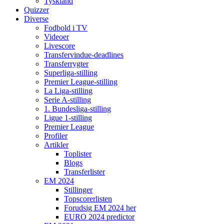
Tyskland
Quizzer
Diverse
Fodbold i TV
Videoer
Livescore
Transfervindue-deadlines
Transferrygter
Superliga-stilling
Premier League-stilling
La Liga-stilling
Serie A-stilling
1. Bundesliga-stilling
Ligue 1-stilling
Premier League
Profiler
Artikler
Toplister
Blogs
Transferlister
EM 2024
Stillinger
Topscorerlisten
Forudsig EM 2024 her
EURO 2024 predictor