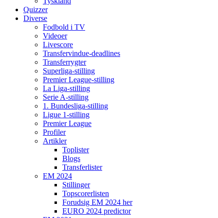
Tyskland
Quizzer
Diverse
Fodbold i TV
Videoer
Livescore
Transfervindue-deadlines
Transferrygter
Superliga-stilling
Premier League-stilling
La Liga-stilling
Serie A-stilling
1. Bundesliga-stilling
Ligue 1-stilling
Premier League
Profiler
Artikler
Toplister
Blogs
Transferlister
EM 2024
Stillinger
Topscorerlisten
Forudsig EM 2024 her
EURO 2024 predictor