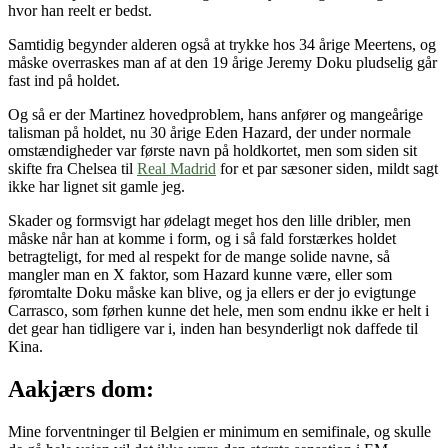
hvor han reelt er bedst.
Samtidig begynder alderen også at trykke hos 34 årige Meertens, og
måske overraskes man af at den 19 årige Jeremy Doku pludselig går
fast ind på holdet.
Og så er der Martinez hovedproblem, hans anfører og mangeårige
talisman på holdet, nu 30 årige Eden Hazard, der under normale
omstændigheder var første navn på holdkortet, men som siden sit
skifte fra Chelsea til
Real Madrid
for et par sæsoner siden, mildt sagt
ikke har lignet sit gamle jeg.
Skader og formsvigt har ødelagt meget hos den lille dribler, men
måske når han at komme i form, og i så fald forstærkes holdet
betragteligt, for med al respekt for de mange solide navne, så
mangler man en X faktor, som Hazard kunne være, eller som
føromtalte Doku måske kan blive, og ja ellers er der jo evigtunge
Carrasco, som førhen kunne det hele, men som endnu ikke er helt i
det gear han tidligere var i, inden han besynderligt nok daffede til
Kina.
Aakjærs dom:
Mine forventninger til Belgien er minimum en semifinale, og skulle