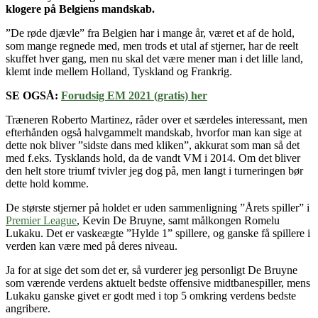
klogere på Belgiens mandskab.
”De røde djævle” fra Belgien har i mange år, været et af de hold,
som mange regnede med, men trods et utal af stjerner, har de reelt
skuffet hver gang, men nu skal det være mener man i det lille land,
klemt inde mellem Holland, Tyskland og Frankrig.
SE OGSÅ:
Forudsig EM 2021 (gratis) her
Træneren Roberto Martinez, råder over et særdeles interessant, men
efterhånden også halvgammelt mandskab, hvorfor man kan sige at
dette nok bliver ”sidste dans med kliken”, akkurat som man så det
med f.eks. Tysklands hold, da de vandt VM i 2014. Om det bliver
den helt store triumf tvivler jeg dog på, men langt i turneringen bør
dette hold komme.
De største stjerner på holdet er uden sammenligning ”Årets spiller” i
Premier League
, Kevin De Bruyne, samt målkongen Romelu
Lukaku. Det er vaskeægte ”Hylde 1” spillere, og ganske få spillere i
verden kan være med på deres niveau.
Ja for at sige det som det er, så vurderer jeg personligt De Bruyne
som værende verdens aktuelt bedste offensive midtbanespiller, mens
Lukaku ganske givet er godt med i top 5 omkring verdens bedste
angribere.