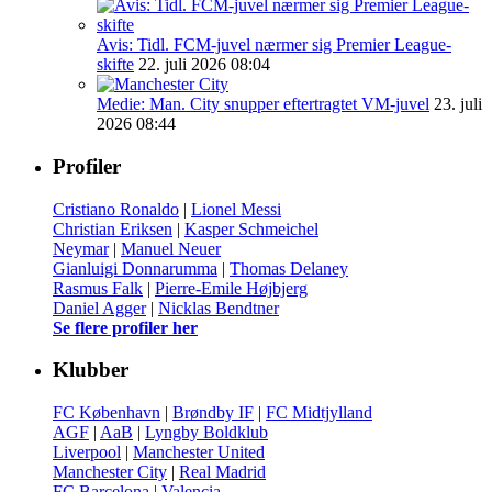
Avis: Tidl. FCM-juvel nærmer sig Premier League-
skifte
22. juli 2026 08:04
Medie: Man. City snupper eftertragtet VM-juvel
23. juli
2026 08:44
Profiler
Cristiano Ronaldo
|
Lionel Messi
Christian Eriksen
|
Kasper Schmeichel
Neymar
|
Manuel Neuer
Gianluigi Donnarumma
|
Thomas Delaney
Rasmus Falk
|
Pierre-Emile Højbjerg
Daniel Agger
|
Nicklas Bendtner
Se flere profiler her
Klubber
FC København
|
Brøndby IF
|
FC Midtjylland
AGF
|
AaB
|
Lyngby Boldklub
Liverpool
|
Manchester United
Manchester City
|
Real Madrid
FC Barcelona
|
Valencia