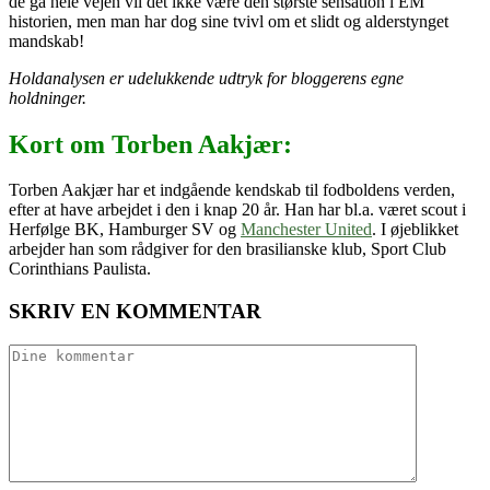
de gå hele vejen vil det ikke være den største sensation i EM
historien, men man har dog sine tvivl om et slidt og alderstynget
mandskab!
Holdanalysen er udelukkende udtryk for bloggerens egne
holdninger.
Kort om Torben Aakjær:
Torben Aakjær har et indgående kendskab til fodboldens verden,
efter at have arbejdet i den i knap 20 år. Han har bl.a. været scout i
Herfølge BK, Hamburger SV og
Manchester United
. I øjeblikket
arbejder han som rådgiver for den brasilianske klub, Sport Club
Corinthians Paulista.
SKRIV EN KOMMENTAR