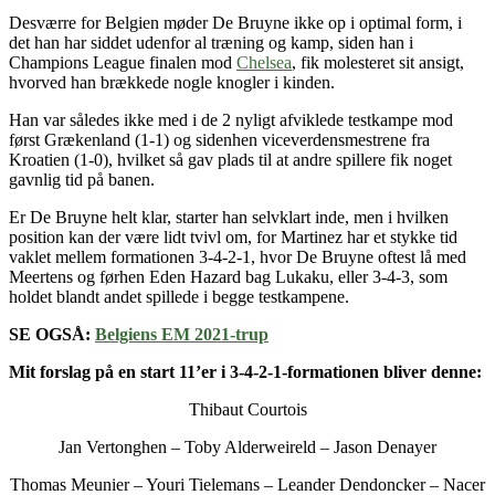
Desværre for Belgien møder De Bruyne ikke op i optimal form, i
det han har siddet udenfor al træning og kamp, siden han i
Champions League finalen mod
Chelsea
, fik molesteret sit ansigt,
hvorved han brækkede nogle knogler i kinden.
Han var således ikke med i de 2 nyligt afviklede testkampe mod
først Grækenland (1-1) og sidenhen viceverdensmestrene fra
Kroatien (1-0), hvilket så gav plads til at andre spillere fik noget
gavnlig tid på banen.
Er De Bruyne helt klar, starter han selvklart inde, men i hvilken
position kan der være lidt tvivl om, for Martinez har et stykke tid
vaklet mellem formationen 3-4-2-1, hvor De Bruyne oftest lå med
Meertens og førhen Eden Hazard bag Lukaku, eller 3-4-3, som
holdet blandt andet spillede i begge testkampene.
SE OGSÅ:
Belgiens EM 2021-trup
Mit forslag på en start 11’er i 3-4-2-1-formationen bliver denne:
Thibaut Courtois
Jan Vertonghen – Toby Alderweireld – Jason Denayer
Thomas Meunier – Youri Tielemans – Leander Dendoncker – Nacer